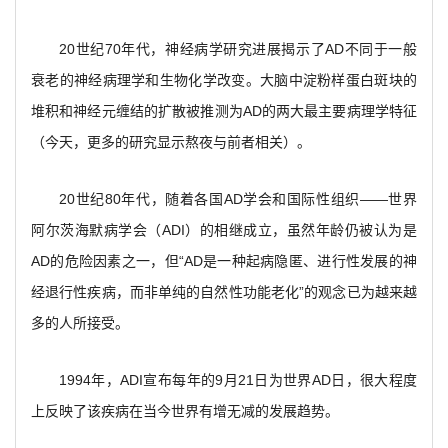
20
世纪70年代，神经病学研究进展揭示了AD不同于一般
衰老的神经病理学和生物化学改变。大脑中淀粉样蛋白斑块的
堆积和神经元缠结的扩散被推测为AD的两大最主要病理学特征
（今天，更多的研究显示熬夜与前者相关）。
20
世纪80年代，随着各国AD学会和国际性组织——世界
阿尔茨海默病学会（ADI）的相继成立，虽然年龄仍被认为是
AD的危险因素之一，但“AD是一种起病隐匿、进行性发展的神
经退行性疾病，而非单纯的自然性功能老化”的观念已为越来越
多的人所接受。
1994
年，ADI宣布每年的9月21日为世界AD日，很大程度
上反映了该疾病在当今世界有增无减的发展趋势。