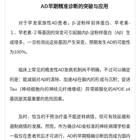
AD
早期精准诊断的突破与应用
对于早发家族性AD患者，β-淀粉样前体蛋白、早老素-
１、早老素-２等基因的突变可引起脑内β-淀粉样蛋白（Aβ）生
成增多，一旦检测出这些基因产生突变，预期发生AD的可能性
为100%。
临床上常见的晚发性AD发病机制尚不明确，不过可以确定
的是：能减弱对Aβ的清除、加速Aβ在脑内的形成与沉积；促进
Tau（神经细胞内的神经元纤维缠结）异常磷酸化的APOE ε4
基因是其最重要的危险因素。
及时、恰当的干预治疗虽不能逆转病情，但可有效延缓和
遏制病情的发展。然而，作为确诊AD金标准的神经病理学检查
一般仅在患者死后才可进行，AD的早期精确诊断因而成为国内