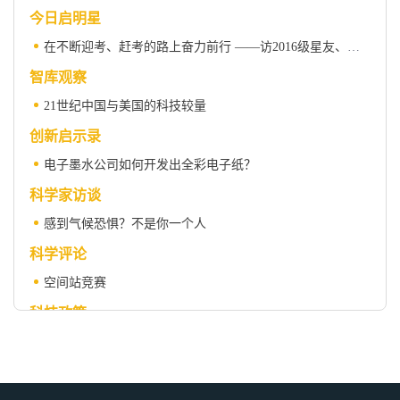
今日启明星
在不断迎考、赶考的路上奋力前行 ——访2016级星友、长征医院泌尿科主任任善成教授
智库观察
21世纪中国与美国的科技较量
创新启示录
电子墨水公司如何开发出全彩电子纸？
科学家访谈
感到气候恐惧？不是你一个人
科学评论
空间站竞赛
科技政策
2022年值得关注的美国十大科技政策
科学与社会