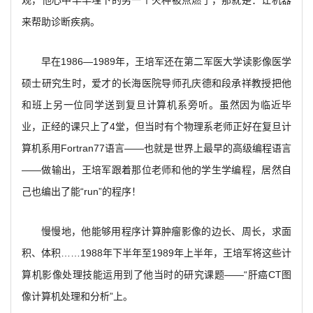
来帮助诊断疾病。
早在1986—1989年，王培军还在第二军医大学读影像医学
硕士研究生时，爱才的长海医院导师孔庆德和段承祥教授把他
和班上另一位同学送到复旦计算机系旁听。虽然因为临近毕
业，正经的课只上了4堂，但当时有个物理系老师正好在复旦计
算机系用Fortran77语言——也就是世界上最早的高级编程语言
——做输出，王培军跟着那位老师和他的学生学编程，居然自
己也编出了能“run”的程序！
慢慢地，他能够用程序计算肿瘤影像的边长、周长，求面
积、体积……1988年下半年至1989年上半年，王培军将这些计
算机影像处理技能运用到了他当时的研究课题——“肝癌CT图
像计算机处理和分析”上。