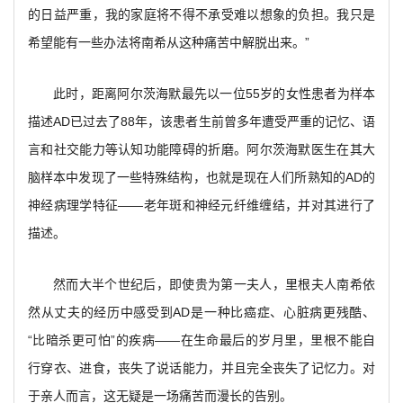
的日益严重，我的家庭将不得不承受难以想象的负担。我只是
希望能有一些办法将南希从这种痛苦中解脱出来。”
此时，距离阿尔茨海默最先以一位55岁的女性患者为样本
描述AD已过去了88年，该患者生前曾多年遭受严重的记忆、语
言和社交能力等认知功能障碍的折磨。阿尔茨海默医生在其大
脑样本中发现了一些特殊结构，也就是现在人们所熟知的AD的
神经病理学特征——老年斑和神经元纤维缠结，并对其进行了
描述。
然而大半个世纪后，即使贵为第一夫人，里根夫人南希依
然从丈夫的经历中感受到AD是一种比癌症、心脏病更残酷、
“比暗杀更可怕”的疾病——在生命最后的岁月里，里根不能自
行穿衣、进食，丧失了说话能力，并且完全丧失了记忆力。对
于亲人而言，这无疑是一场痛苦而漫长的告别。