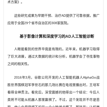
术方案》。
这些研究成果为早期干预、治疗AD提供了可靠依据，推广
应用于全国29个省市自治区的308家医院。
基于影像计算和深度学习的AD人工智能诊断
人眼能看到的世界毕竟是有限的。近年来，机器学习取得
了巨大进展，通过大数据的统计和分析，机器学会了寻找事物
之间的相关性。
2016
年3月，谷歌公司开发的人工智能机器人AlphaGo战
胜世界围棋冠军李世石的那几场比赛在电视里播出时，王培军
看得全神贯注。看完后，深受震撼的他得出一个结论：今后人
类将不可能从机器人那里赢棋了。不过，这个发现并不尽是悲
观，他心中早早埋下的另一个火种被点燃了，那就是：让机器