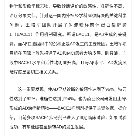
物学和影像学标志物，导致诊断评价的敏感性、准确性不高，
治疗效果欠佳。针对这一国内外神经学科亟须解决的关键科学
问题，王培军团队开展了β-淀粉样前体蛋白裂解酶
1（BACE1）作用机制研究。所谓BACE1，是Aβ生成的关键
酶，而Aβ在脑组织中的沉积正是AD发生的主要原因。王培军项
目组在国际上首先报道了AD和MCI患者大脑皮层、脑脊液、血
液中BACE1水平和活性均明显升高，且与Aβ水平、AD发病风
险程度呈密切正相关关系。
这一重要发现，使AD早期诊断的敏感性达到了95%，特异
性达到了92%，准确性达到了94%。也为药业公司研发阻止Aβ
形成的AD治疗新药物——BACE1抑制剂提供了关键依据。据介
绍，目前多项BACE1抑制剂已进入了III期临床试验，如果试验
成功，有望延缓甚至逆转AD的发生发展。