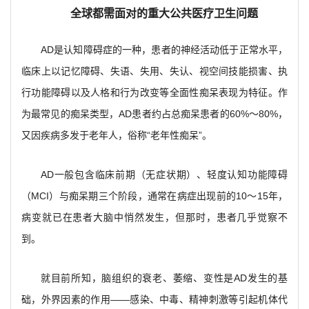
全球都需面对的重大公共医疗卫生问题
AD
是认知障碍症的一种，患者的神经活动低于正常水平，
临床上以记忆障碍、失语、失用、失认、视空间技能损害、执
行功能障碍以及人格和行为改变等全面性痴呆表现为特征。作
为最常见的痴呆类型，AD患者约占总痴呆患者的60%～80%，
又因疾病多发于老年人，俗称“老年性痴呆”。
AD
一般包含临床前期（无症状期）、轻度认知功能障碍
（MCI）与痴呆期三个阶段，通常在病症出现前的10～15年，
病变就已在患者大脑中悄然发生，但那时，患者几乎觉察不
到。
就目前所知，脑组织的衰老、萎缩、变性是AD发生的基
础，外界因素的作用——感染、中毒、精神刺激等引起机体代