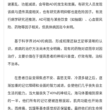
谢紊乱、功能减退，会导致AD的发生和发展。有研究人员发现
该病与遗传高度相关，也有研究表明抑郁也是危险因子。有流
行病学研究还推测，AD可能与某些饮食（如抽烟）、心血管风
险、药物等因子相关，但具体病因迄今未明。
基于科学界对AD的病因、形成机理还缺乏足够清晰的认
识，疾病的治疗方法尚未完全明确，现有的药物对症而非对因
治疗，主要价值在于提高患者的神经兴奋度，疗效有限，治标
不治本。
在患者日益变得焦虑不安、喜怒无常、冷漠多疑之后，逐
渐加重的记忆障碍和全面的智力减退，会使他们几乎丧失自主
生活的能力。当大脑丧失了40%的神经元，海马体萎缩到原来
的一半，他们所有的记忆便被连根拔起，肌肉功能也开始丧
失，而疼痛、饥饿等基本感觉却还保留着。最终他们的生命将