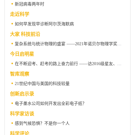
新冠病毒两年时
走近科学
如何早发现早诊断阿尔茨海默病
大家 科技前沿
复杂系统与统计物理的盛宴 ——2021年诺贝尔物理学奖解读
今日启明星
在不断迎考、赶考的路上奋力前行 ——访2016级星友、长征医院泌尿科主任任善成教授
智库观察
21世纪中国与美国的科技较量
创新启示录
电子墨水公司如何开发出全彩电子纸？
科学家访谈
感到气候恐惧？不是你一个人
科学评论