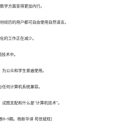
数学方面变得更加内行。
任何经历的用户都可自由使用自然语言。
化的工作正在减少。
制图技术中。
宜，为公众和学生普遍使用。
与任何计算机系统兼容。
，试图支配和什么是“计算机技术”。
7卷8
~
9期。杨新华译
苟世斌校
]