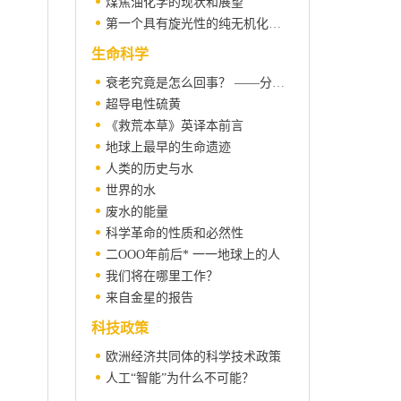
煤焦油化学的现状和展望
第一个具有旋光性的纯无机化合物
生命科学
衰老究竟是怎么回事？ ——分子水平研究的进展
超导电性硫黄
《救荒本草》英译本前言
地球上最早的生命遗迹
人类的历史与水
世界的水
废水的能量
科学革命的性质和必然性
二OOO年前后* 一一地球上的人
我们将在哪里工作？
来自金星的报告
科技政策
欧洲经济共同体的科学技术政策
人工“智能”为什么不可能？