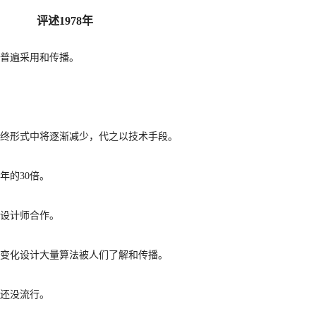
评述
1978年
所普遍采用和传播。
最终形式中将逐渐减少，代之以技术手段。
8年的30倍。
序设计师合作。
像变化设计大量算法被人们了解和传播。
学还没流行。