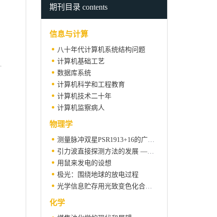
期刊目录 contents
信息与计算
八十年代计算机系统结构问题
计算机基础工艺
数据库系统
计算机科学和工程教育
计算机技术二十年
计算机监察病人
物理学
测量脉冲双星PSR1913+16的广义相对论效应
引力波直接探测方法的发展 ——低温磁悬浮大铝棒、高品质因素晶体和激光干涉等探测方法的发展
用鼠来发电的设想
极光：围绕地球的放电过程
光学信息贮存用光致变色化合物的发展
化学