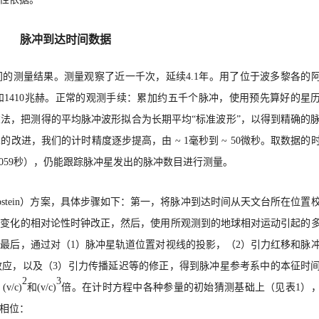
脉冲到达时间数据
间的测量结果。测量观察了近一千次，延续
4.1
年。
用了位于波多黎各的
0和1410兆赫。正常的观测手续：累加约五千个脉冲，使用预先算好的星
法，把测得的平均脉冲波形拟合为长期平均“标准波形”，以得到精确的
技术的改进，我们的计时精度逐步提高，由
~
1毫秒到
~
50微秒。取数据的
.059秒），仍能跟踪脉冲星发出的脉冲数目进行测量。
pstein）方案，具体步骤如下：第一，将脉冲到达
时间从天文台所在位置
度变化的相对论性时钟改正，然后，使用所观测到的地球相对运动引起的
，最后，通过对（
1）脉冲星轨道位置对视线的投影，（2）引力红移和脉
效应，以及（3）引力传播延迟等的修正，得到脉冲星参考系中的本征时
2
3
(v
/c
)
和
(v
/c
)
倍。在计时方程中各种参量的初始猜测基础上（见表
1）
相位：