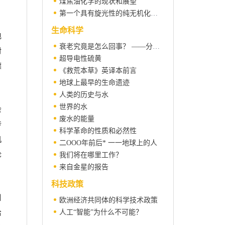
煤焦油化学的现状和展望
第一个具有旋光性的纯无机化合物
生命科学
电
衰老究竟是怎么回事？ ——分子水平研究的进展
对
超导电性硫黄
漂
《救荒本草》英译本前言
地球上最早的生命遗迹
人类的历史与水
世界的水
会
废水的能量
传
科学革命的性质和必然性
机
二OOO年前后* 一一地球上的人
论
我们将在哪里工作？
来自金星的报告
科技政策
引
欧洲经济共同体的科学技术政策
人工“智能”为什么不可能？
给