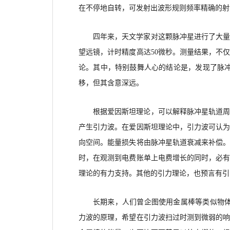
在不停地
自转，可发射出波形规则频率精确的射
四年来，
天文学家对这颗脉冲星进行了大
望远镜，计时精度高达
50微秒。
测
量结果，不
论。其中，特别鼓舞人心的结论是，发现了脉
移，但其含意深远。
根据爱因斯坦理论，
可以解释脉冲星轨道
产生引力波。在爱因斯坦理论中，引力波可认
向空间。能量损失将由脉冲星轨道衰减来补偿
时，在观测到电费账单上电费增长的同时，必
理论的有力支持。其他的引力理论，也预言有引
长期来，
人们曾企图使用金属棒等类似物
力波的原理，希望在引力波扫过时测到微弱
的