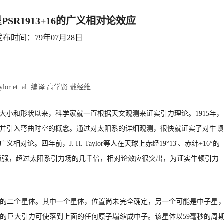
SR1913+16的广义相对论效应
发布时间：79年07月28日
Taylor et. al. 编译 高学贤 戴经维
的大小和形状以来，科学家就一直根据天文观测来证实引力理论。1915年，
并引入弯曲时空的概念。通过对太阳系的详细观测，很快就证实了对牛顿
对论。四年前，J. H. Taylor等
人在天球上赤经
19°13′
、
赤纬+16°的
引力场极强，超过太阳系引力场的几千倍，相对论效应很突出，为证实牛顿引力
态的二个星体。其中一个星体，位置尚未完全确定，另一个可能是中子星
它的巨大引力可使落到上面的任何原子塌缩成中子。该星体以
59毫秒的周