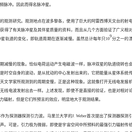
频脉冲。因此而得名脉冲星。
量的观测研究。观测地点在波多黎各，使用了巨大的阿雷西博天文台的射
仅
获得了有关脉冲星及其伴星质量的资料，
而且从几个方面验证了广义相
9
冲星轨道的变化，即轨道周期在逐渐减慢。虽然总计每年只
10
分之一的
周期减慢的现象。恰似电荷运动产生电磁波一样，脉冲双星的轨道绕转也
为是时空自身的波动，是从扰动的中心发射出来的，它把能量从星体系统
。天文学家所观测到的周期变慢，正是这种现象。这就像打开无线电发报
有无线电波发射出去一样。上述发现，即使不是直接的验证，也是对相对
力辐射，但是它们所
预言的效应，明显地大于观测结果。
体作为探测器探测引力波。马里兰大学的
J. Weber首次提出了探测器探测
响声。
可是，引力极为微弱，即使是宇宙空间中所预料的最强引力辐射传