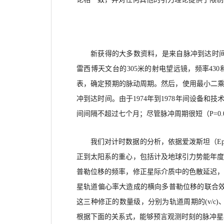
新获得的大多数资料，
是来自脉冲到达时
雷西博天文台的
305米的射电望远镜，频率43
表，确定预期的脉动周期。然后，使用最小二乘
冲到达时间。由于1974年到1978年间设备和
间间隔不超过七个月；尽管脉冲周期很短
（
P=
0
我们对计时数据的分析，
依据爱泼斯坦（
E
正到太阳系的重心，
包括计及地球引力势能年
普勒位移的频率，修正星际介质中的色散延迟
星轨道偏心率大造成的横向多普勒位移的联合
这三种修正的数量级，分别为轨道周期的
(v
/c
)、
根据下面的关系式，能够预言观测时刻的脉冲星