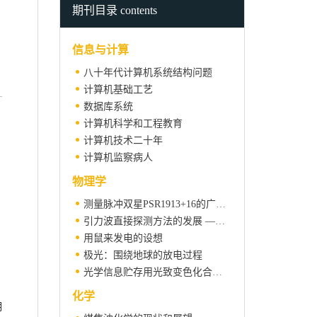
期刊目录 contents
信息与计算
八十年代计算机系统结构问题
计算机基础工艺
数据库系统
计算机科学和工程教育
计算机技术二十年
计算机监察病人
物理学
测量脉冲双星PSR1913+16的广义相对论效应
引力波直接探测方法的发展 ——低温磁悬浮大铝棒、高品质因素晶体和激光干涉等探测方法的发展
用鼠来发电的设想
极光：围绕地球的放电过程
光学信息贮存用光致变色化合物的发展
，
化学
期