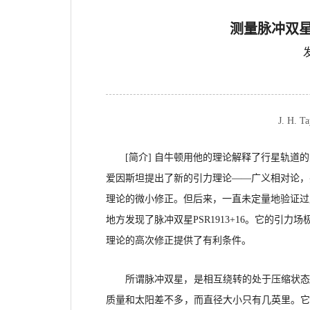
测量脉冲双星P
J. H. 
[
简介] 自牛顿用他的理论解释了行星轨道
爱因斯坦提出了新的引力理论
——
广义相对论，
理
论的微小修正。
但后来，一直未定量地验证过广义相
地方发现了脉冲双星PSR1913+16。它的
理论的高次修正提供了有利条件。
所谓脉冲双星，
是相互绕转的处于压缩状
质量和太阳差不多，而直径大小只有几英里。