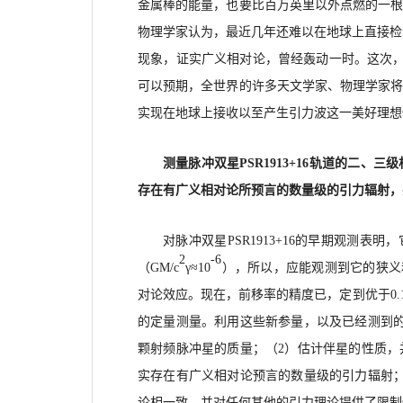
金属棒的能量，也要比百万英里以外点燃的一
物理学家认为，最近几年还难以在地球上直接检
现象，证实广义相对论，曾经轰动一时。这次，T
可以预期，全世界的许多天文学家、物理学家
实现在地球上接收以至产生引力波这一美好理想
测量脉冲双星
PSR1913+16轨道的二
存在有广义相对论所预言的数量级的引力辐射，
对脉冲双星
PSR1913+16的早期观测表
2
-6
（
G
M/c
γ≈
10
），所以，应能观测到它的狭义
对论效应。现在，前移率的精度已，定到优于0
的定量测量。
利用这些新参量，
以及已经测到
颗射频脉冲星的质量；
（
2）估计伴星的性质，
实存在有广义相对论预言的数量级的引力辐射；
论相一致，并对任何其他的引力理论提供了限制