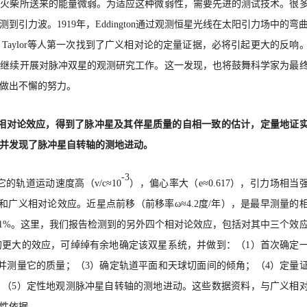
根火柴所送来的能量微弱。为适应这种微弱
性，
需要先进的测试技术。很
测到引力波。
1919年，Eddington通过观测恒星光线在太阳引力场中的弯
aylor等人第一次找到了广义相对论的定量
证据，必将引起更大的反响
将继续开展对脉冲双星的观测研究工作。这一发现，也将鼓舞科学家为最
做出不懈的努力。
、三级相对论效应，得到了脉冲星及其伴星质量的自相一致的估计，定量地证
并发现了脉冲星自转轴的测地进动。
-3
明，它的轨道运动速度高（
v
/c
≈
10
），偏心率大（
e
≈
0.617），引力场相当
和广义相对论效应。近星点前移（前移率
ω≈
4.2度/年），是最早测量的
.1%。这里，我们报告检测到的另外四个相对论效应，包括对其中三个效
的更大的效应，可绰绰有余地确定该双星系统，并做到：（
1）首
次确定
并测量它的质量
；
（
3）确定轨道平面和天球切面间的倾角；（4）定量
（5）定性地观测脉
冲星自转轴的测地进动。
这些数据资料，与广义相
性依据。