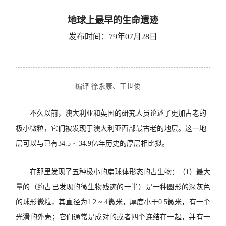
地球上最早的生命遗迹
发布时间：79年07月28日
编译 徐永康、王世俊
不久以前
，澳大利亚和英国的研究人员论述了更加古老的
极小微粒，它们被发现于澳大利亚西
部最古老的地层。这一地
层可以与已有
34.5 ~ 34.9亿年历史的厚层相比拟。
在那里发现了五种极小的扁球体形态的古生物
：（
1）最大
量的（约占已发现的微生物残迹的一
半
）是一种圆形的深灰色
的球形微粒，其直径为
1.2 ~ 4微米，厚度小于0.5微米，有一个
光滑的外
壳
；它们通常是成对
的
或者四个连结在一起，并有一