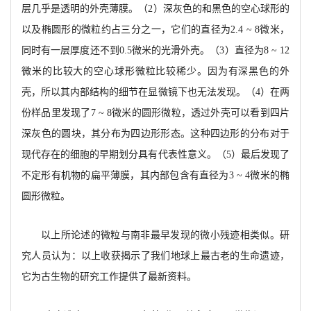
层几乎是透明的外壳薄膜。（
2）深灰色的和黑色
的空心球形的
以及椭圆形的微粒约占三分之一
，它们的直径为
2.4 ~ 8微米，
同时有一层厚度还不
到
0.5微米的光滑外壳。（3）直径为8 ~ 12
微米的比较大的空心球形微粒比较稀少。因为有深黑色
的外
壳
，所以其内部结构的细节在显微镜下也无法发现。（
4）在两
份样品里发现了7 ~ 8微米的圆形
微粒，透过外壳可以看到四片
深灰色的圆块，其分布为四边形形态。这种四边形的分布对于
现代存在的细胞的早期划分具有代表性意义。
（
5）最后发现了
不定
形
有机物的扁平薄膜，其内部包含有
直径为
3 ~ 4微米的椭
圆形微粒。
以上所论述的微粒与南非最早发现的微小残迹相类似。研
究人员认为
：以上收获揭示了我们
地球
上最古老的生命遗迹，
它为古生物的研究工作提供了最新资料。