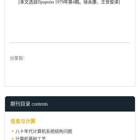
[本文选自
Прuроòα
1979年第4期。徐永康、王世俊译]
分享到：
期刊目录 contents
信息与计算
八十年代计算机系统结构问题
计算机基础工艺