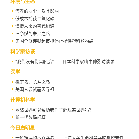
环境与生态
漂浮的沙尘土及其影响
低成本捕获二氧化碳
憧憬未来的替代能源
洁净煤的未来之路
美国全食连锁超市拟停止提供塑料购物袋
科学家访谈
“我们没有伤害胚胎”——日本科学家山中伸弥访谈录
医学
撒丁岛：长寿之岛
美国人尝试基因寻祖
计算机科学
网络世界可以帮助我们了解现实世界吗？
新一代数码相框
今日启明星
一位难得的本真学者——上海大学生命科学学院教授宋任涛印象记