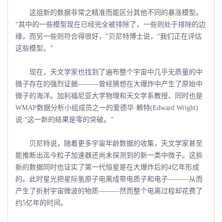
这组新的数据非常之精准而能区分其他不同的暴涨模型。
“其中的一些模型现在已经完全被排除了，一些则处于排除的边
缘，而另一些则符合得很好，”贝尼特博士说，“我们正在评估
这些模型。”
现在，天文学家也找到了遍布整个宇宙中几乎无质量的中
微子存在的强烈证据———曾经猜想在大爆炸中产生了原始中
微子的海洋。加利福尼亚大学物理和天文学系教授、同时也是
WMAP数据分析小组成员之一的爱德华·赖特(Edward Wright)
说:“这一新的结果是零的突破。”
贝尼特说，随着更多宇宙年龄数据的收集，天文学家甚至
能推断出迄今粒子加速器还尚未探测到的新一类中微子。这些
新的数据同时也证实了第一代恒星是在大爆炸后的4亿年形成
的。此时星光把星际氢原子电离成带电质子和电子———从而
产生了折射宇宙微波的物质———然而整个电离过程却花费了
约5亿年的时间。