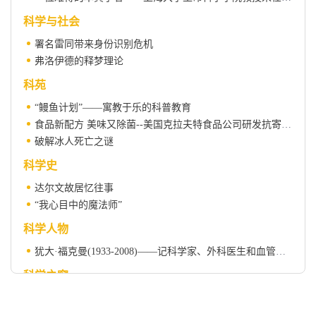
科学与社会
署名雷同带来身份识别危机
弗洛伊德的释梦理论
科苑
“鳗鱼计划”——寓教于乐的科普教育
食品新配方 美味又除菌--美国克拉夫特食品公司研发抗寄生虫食品
破解冰人死亡之谜
科学史
达尔文故居忆往事
“我心目中的魔法师”
科学人物
犹大·福克曼(1933-2008)——记科学家、外科医生和血管生成领域的开拓者
科学之窗
世界首台潮汐能发电机