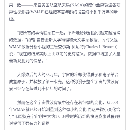
果一致———来自美国航空航天局(NASA)的威尔金森微波各项
异性探测器(WMAP)已经把宇宙年龄的误差缩小到千万年的量
级。
“把所有的事情联系在一起，不断地给我们提供越来越准确
的数据，”约翰·霍普金斯大学物理和天文学系教授、同时又是
WMAP数据分析小组的主管查尔斯·贝尼特(Charles L.Bennet t)
说，“现在的结果实际上比以前的更有意义，数据中增加了大量
最新观测到的信息。”
大爆炸后的大约38万年，宇宙的冷却使得质子和电子结合
成氢原子，并释放了第一束光，这种弥漫于整个宇宙的微波背
景已经存在超过几十亿年的时间了。
然而在这个宇宙微波背景中还存在着细微的变化，从2001
年WMAP就已经开始测量到这种微小的变化;而这些微小变化给
宇宙暴涨(在宇宙创生大约1 0-34秒时所历经的快速膨胀过程)假
说提供了强有力的证据。