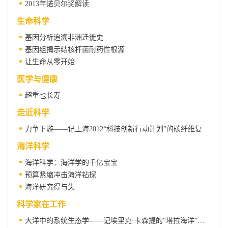
2013年诺贝尔奖解读
生命科学
基因分析追溯非洲迁徙史
基因组揭示结核杆菌耐药性根源
让生命从零开始
医学与健康
超重也长寿
走近科学
力争下游——记上海2012“科技创新行动计划”的碳纤维复合材料项目
海洋科学
海洋科学：海洋学的千亿宝宝
预算紧缩冲击海洋钻探
海洋研究得与失
科学家在工作
大洋中的系统生态学——记埃里克·卡森提的“塔拉海洋”项目