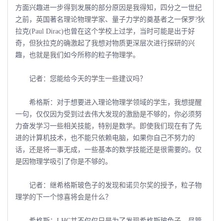
方面兴趣进一步得到发展的部分原因是我得知，四分之一世纪
之前，英国著名理论物理学家、量子力学的奠基者之一保罗?狄
拉克(Paul Dirac)也曾在这个学校上过学，当时可能是出于好
奇，但狄拉克的确激起了我想对物质更深层次进行探研的兴
趣，也就是我们如今所称的粒子物理学。
记者：您能给今天的学生一些建议吗？
希格斯：对于想要进入理论物理学领域的学生，我想提醒
一句，仅仅因为受到过去伟大发现的激励是不够的，你必须努
力奋发学习一些相关技能，特别是数学。即使我们现在有了先
进的计算机技术，也不能只依赖电脑，如果你自己不努力的
话，还是将一事无成，一些基本的数学技能还是很需要的。仅
是因物理学吸引了你是不够的。
记者：继希格斯玻色子的发现和诺贝尔奖的授予，粒子物
理学的下一个惊喜将会是什么？
希格斯：LHC并不仅仅只是为了发现希格斯玻色子，尽管