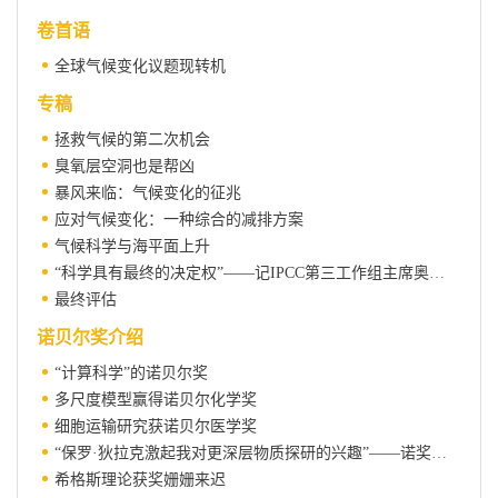
卷首语
全球气候变化议题现转机
专稿
拯救气候的第二次机会
臭氧层空洞也是帮凶
暴风来临：气候变化的征兆
应对气候变化：一种综合的减排方案
气候科学与海平面上升
“科学具有最终的决定权”——记IPCC第三工作组主席奥特马尔·埃登霍费尔
最终评估
诺贝尔奖介绍
“计算科学”的诺贝尔奖
多尺度模型赢得诺贝尔化学奖
细胞运输研究获诺贝尔医学奖
“保罗·狄拉克激起我对更深层物质探研的兴趣”——诺奖得主希格斯接受《新科学家》采访
希格斯理论获奖姗姗来迟