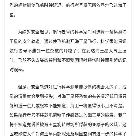
烈的辐射能使飞船时钟延迟，航行者号将无所依靠地飞过海王
星。
为绝对安全起见，航行者号的科学家们可选择一条远离海
王星的安全轨道。通过使飞船避开海王星飞行，科学家能保证
航行者号不遇到一粒杂散的环粒子；在到达海王星大气上层
时，飞船不失去姿态控制和不遭受因辐射损伤时钟而引起的记
时误差。
但是，安全轨道对进行科学测量能提供的机会太少了：成
像的清晰度会受到损失；对海王星环系统的有关情况我们将只
能知道一点儿或根本不能知道；海卫一将显得很小且不清楚。
如果航行者号不装载电荷粒子传感器进入海王星的磁层，我们
将不知道充满着被海王星旋转磁场所俘获的亚原子的区域，这
区域能使人们对海王星内部深处及周围空间有进一步的科学了