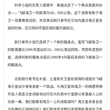
科学小组的负责人爱德华 · 斯通决定了一个两全其美的办
法——飞越海卫一的距离为40，000公里。这个选择有助于海
卫一双重掩食试验，并且保证航行者号在它向内通过海王星赤
道的时候，在已知的环弧区域的最外面经过。
航行者号计划已选择了一个新的瞄准点。虽然飞越海卫一
的距离要比1985年提出的10，000公里远四倍，然而有意思的
是，选择的新的瞄准点接近1980年8月最初选择的飞越海卫一
的瞄准点。
达到航行者号在木星、土星和天王星处取得的成就对飞越
海王星设计者来说是一个挑战。与海王星和海卫一的相遇将揭
开自人类首次史诗般地访问巨大的类木行星群以来激奋人心的
壮丽一幕。我们能看到海卫一上的液氮湖吗？海王星本身会显
示有趣的云层特征吗？我们能发现这颗行星周围有更多的卫星