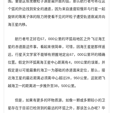
围。要是这些发散粒子源是最外面的弧，那么航行者号将在这
个弧的外边找到安全的通道，因为来自速度较慢并与行星一起
旋转的等离子体的阻力将使看不见的环粒子遭受轨道衰减并向
海王星内移。
航行者号正好在67，000公里的环弧段地区之外飞过海王
星的赤道面这件事，看起来很简单，可惜，因海王星是那样遥
远，行星天文学家不能够有把握地定出67，000公里环的精确
位置。假定外环弧离海王星中心距离有4，000公里的误差，并
假定是以可能最重的海卫一为基础的赤道面来定位，那么，接
近海王星的最近距离必须离中心超过28，950公里，这就把飞
越海卫一的距离进一步推外至38，500公里。
但是，如果有更多的环物质源，如像一颗或多颗较小的卫
星存在于目前已检测到的最远的环弧之外，那该怎么办呢？毕