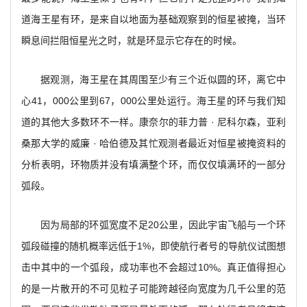
道海王星有环，是来自以地面为基础观察到的恒星被掩，当环
瞬息间拦阻恒星光之时，就是环显示它存在的时候。
据观测，海王星在其周围至少有三个近似圆的环，离它中
心41，000公里到67，000公里处运行。海王星的环与我们知
道的其他大多数环不一样。康奈尔的菲力普 · 尼科尔森，亚利
桑那大学的威廉 · 哈伯德及其忙观测者最近对恒星被掩资料的
分析表明，环物质并没有填满整个环，而仅仅填满环的一部分
弧段。
因为局部的环弧宽度不足20公里，因此宇宙飞船与一个环
弧段碰撞的随机概率远低于1%，即使航行者号的导航仪试图想
击中其中的一个弧段，成功率也不会超过10%。真正值得担心
的是一片散开的不可见粒子可能跨越径向宽度为几千公里的范