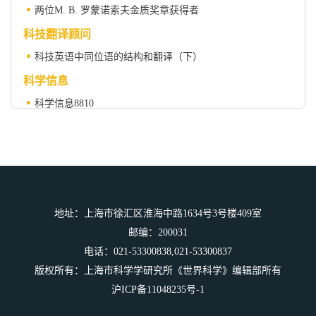
两位M. B. 罗蒙诺索夫金质奖章获得者
科技翻译顾问
科技英语中同位语的结构和翻译（下）
科学信息
科学信息8810
科学之窗
臭氧对农作物的危害惊人
地址：上海市徐汇区淮海中路1634号3号楼409室
邮编：200031
电话：021-53300838,021-53300837
版权所有：上海市科学学研究所《世界科学》编辑部所有
沪ICP备11048235号-1