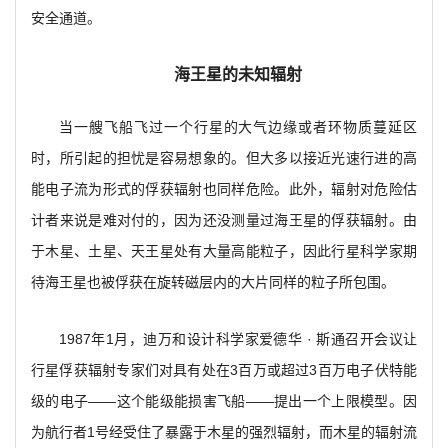
安全通道。
海王星的未知辐射
当一艘飞船飞过一个行星的大气边缘或者环物质蔓延区
时，所引起的担忧是容易想象的。但大多以接近光速行进的高
能电子流为形式的俘获辐射也同样危险。此外，辐射对危险估
计者来说是难对付的，因为还没测量过海王星的俘获辐射。由
于木星、土星、天王星处有大量高能粒子，因此行星科学家期
待海王星也被俘获在旋转磁层内的大片同样的粒子所包围。
1987
年1月，迪万和设计科学家爱德华 · 斯通召开会议让
行星俘获辐射专家们对具有处在3百万或超过3百万电子伏特能
级的电子——这个能级能损害飞船——提出一个上限模型。因
为航行者1号经受住了暴露于木星的强烈辐射，而木星的辐射流