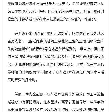
量峰值为每秒每平方厘米5千3百万电子，总的能量密度差不多
为每平方厘米2万亿电子，因此尽管还有些问题，对海王星辐射
模型的计算被看作是在木星处遇到过的实际值的一小部分。
在对近距离飞越海王星开出绿灯前，危险估计者长久地苦
苦思考着。飞船近距离飞越海王星北极上空的上限辐射模型产
生的流量峰值为航行者1号在木星处所遇到的一半以上。但由于
海王星的磁层很可能比木星的小以及航行者号将更快地通过磁
层，因此总的能量密度比木星的约小30倍。同样，花在靠近通
量峰值的时间仅为1小时而不是航行者1号在通过广阔的木星磁
层时经受的几小时。
然而，为安全起见，航行者号任务计划要求在海王星近相
遇程序中有预防措施，在木星处，高辐射通量导致一些科学传
感器背景噪音增加及在少数情况下扩展了衰减性能的周期。虽