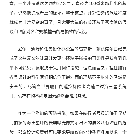
竟，一个冲撞速度为每秒27公里，直径为100微米那样小的粒
子，仍然能造成严重的破坏。鉴于这点，计算任务的危险程度
就成为非常复杂的事了，且需要大量的有关环粒子密度值的假
设和飞船对各种规模撞击的易损性的假设。
尼尔 · 迪万和任务设计办公室的雷克斯 · 赖德诺尔已经完
成了这些复杂的计算并发现与环粒子碰撞的可能性是从零到几
乎不可避免，这取决于采用何种设想，但总而言之，担任航行
者号设计的科学家们相信位于最外面的环弧范围以外的区域是
安全的，尽管当世界瞩目的遥控探险者高速冲过海王星系统
时，仍存在的不确定因素必然会增加悬念。
作为一个附加的预防措施，如果在航行者号接近海王星期
间拍摄的海王星环的长期曝光像揭示出环物质区域有潜在的危
险，那么设计负责者可以要求导航仪向外转移瞄准点以求一个