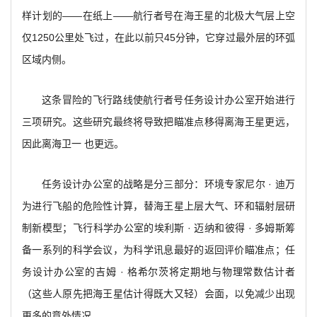
样计划的——在纸上——航行者号在海王星的北极大气层上空
仅1250公里处飞过，在此以前只45分钟，它穿过最外层的环弧
区域内侧。
这条冒险的飞行路线使航行者号任务设计办公室开始进行
三项研究。这些研究最终将导致把瞄准点移得离海王星更远，
因此离海卫一 也更远。
任务设计办公室的战略是分三部分：环境专家尼尔 · 迪万
为进行飞船的危险性计算，替海王星上层大气、环和辐射层研
制新模型；飞行科学办公室的埃利斯 · 迈纳和彼得 · 多姆斯筹
备一系列的科学会议，为科学讯息最好的返回评价瞄准点；任
务设计办公室的吉姆 · 格希尔茨将定期地与物理常数估计者
（这些人原先把海王星估计得既大又轻）会面，以免减少出现
更多的意外情况。