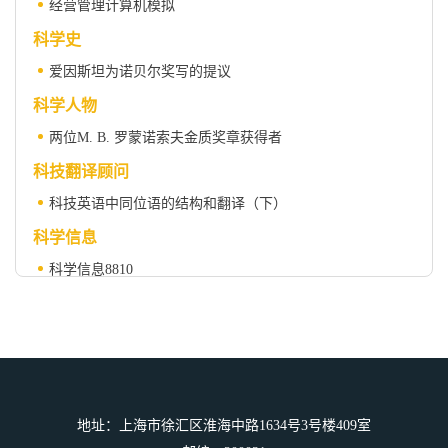
经营管理计算机模拟
科学史
爱因斯坦为诺贝尔奖写的提议
科学人物
两位M. B. 罗蒙诺索夫金质奖章获得者
科技翻译顾问
科技英语中同位语的结构和翻译（下）
科学信息
科学信息8810
科学之窗
臭氧对农作物的危害惊人
地址：上海市徐汇区淮海中路1634号3号楼409室