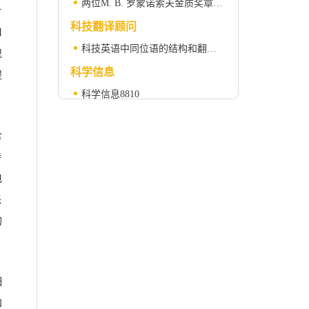
两位M. B. 罗蒙诺索夫金质奖章获得者
计
科技翻译顾问
口
科技英语中同位语的结构和翻译（下）
现
科学信息
提
科学信息8810
科学之窗
含
臭氧对农作物的危害惊人
特
电
派
的
细
和