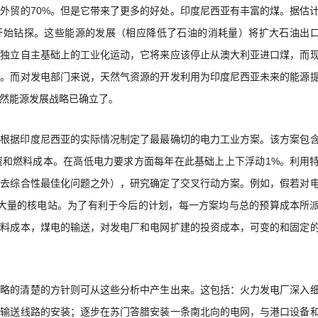
外贸的70%。但是它带来了更多的好处。印度尼西亚有丰富的煤。据估
已开始钻探。这些能源的发展（相应降低了石油的消耗量）将扩大石油出
在独立自主基础上的工业化运动，它将来应该停止从澳大利亚进口煤，而
求。而对发电部门来说，天然气资源的开发利用为印度尼西亚未来的能源
然能源发展战略已确立了。
者根据印度尼西亚的实际情况制定了最最确切的电力工业方案。该方案包
资和燃料成本。在高低电力要求方面每年在此基础上上下浮动1%。利用
除去综合性最佳化问题之外），研究确定了交叉行动方案。例如，假若对
加大量的核电站。为了有利于今后的计划，每一方案均与总的预算成本所
燃料成本，煤电的输送，对发电厂和电网扩建的投资成本，可变的和固定
战略的清楚的方针则可从这些分析中产生出来。这包括：火力发电厂深入
流输送线路的安装；逐步在苏门答腊安装一条南北向的电网，与港口设备