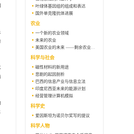
制
叶绿体基因组的组成和表达
国外单克隆抗体进展
农业
托
一个新的农业领域
未来的农业
些
美国农业的未来 ——剩余农业生产力的出路
科学与社会
以
磁性材料的新用途
悲剧的起因剖析
前
巴西的信息产业与信息立法
印度尼西亚未来的能源计划
经营管理计算机模拟
的
科学史
每
爱因斯坦为诺贝尔奖写的提议
科学人物