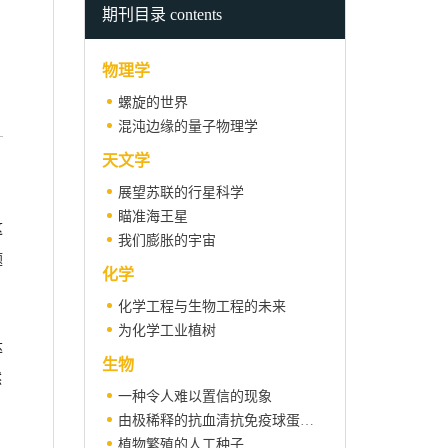
期刊目录 contents
物理学
螺旋的世界
混沌边缘的量子物理学
天文学
展望苏联的行星科学
瞄准海王星
这
我们膨胀的宇宙
题
化学
化学工程与生物工程的未来
为化学工业植树
达
生物
然
一种令人难以置信的现象
由极稀释的抗血清抗免疫球蛋白E触发的人嗜碱细胞脱粒
植物繁殖的人工种子