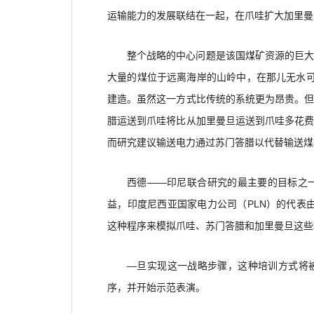
运输能力的发展联结在一起，在爪哇扩大加里曼
整个战略的中心问题是该国煤矿资源的巨
大量的煤位于远离海岸的山岭中，在那儿无水
建造。虽然这一方式比传统的系统更为昂贵。
腊运送到爪哇将比从加里曼旦运送到爪哇多花费
而研究建议输送电力通过苏门答腊以代替输送煤
西德——印尼联合研究的最主要的目标之
益，印度尼西亚国家电力公司（PLN）的代表由设在E-
这种程序来模拟爪哇、苏门答腊和加里曼旦这些
—旦实现这一战略步骤，这种培训方式将
序，并开始示范表演。