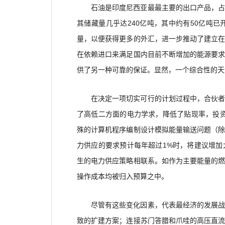
石油是印度尼西亚最最主要的出口产品，占
其储藏量几乎达240亿吨，其中约有50亿吨
量，以便获得更多的外汇，进一步推动了建立
在依赖进口来满足国内目前不断增加的能源要
供了另一种可靠的保证。显然，一个综合性的天
在决定一项切实可行的计划过程中，合伙
了高低二方面的电力学求，降低了贴现率，投
殊的计算机程序编制设计模拟能量输送问题（
力供应的要求预计每年超过1%时，将建议增
生的电力供应策略相联系。如作为主要能量的
操作成本均被归入预算之中。
尽管有这些变化因素，代表最经济的发展
致的扩建方案；连接苏门答腊和爪哇的高压直