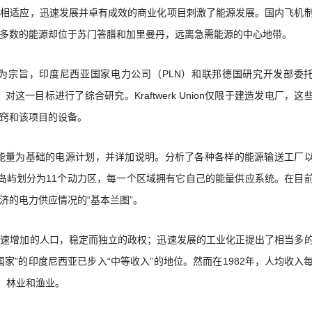
之相适应，迅速发展并卓有成效的商业化项目刺激了能源发展。国内飞机
多数的能源却位于苏门答腊和加里曼丹，远离急需能源的中心地带。
为宗旨，印度尼西亚国家电力公司（PLN）和联邦德国研究开发部委
（西门子）对这一目标进行了综合研究。Kraftwerk Union仅限于建造发电厂，这
窍和该项目的设备。
的能量为基础的电源计划，并详加说明。分析了各种各样的能源输送工厂
的岛屿划分为11个动力区，每一个区域拥有它自己的能量供应系统。在目
济的电力供应情况的“基本兰图”。
迅速增加的人口，稳定而独立的政权；迅速发展的工业化正提出了相当多
家”的印度尼西亚已步入“中等收入”的地位。然而在1982年，人均收入
业、林业和渔业。