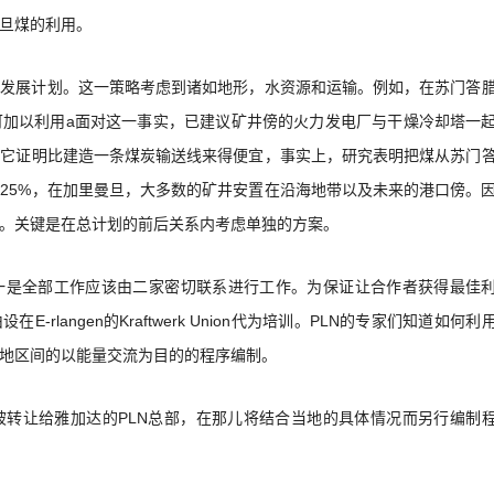
旦煤的利用。
大发展计划。这一策略考虑到诸如地形，水资源和运输。例如，在苏门答
可加以利用a面对这一事实，已建议矿井傍的火力发电厂与干燥冷却塔一
但它证明比建造一条煤炭输送线来得便宜，事实上，研究表明把煤从苏门
25%，在加里曼旦，大多数的矿井安置在沿海地带以及未来的港口傍。
。关键是在总计划的前后关系内考虑单独的方案。
一是全部工作应该由二家密切联系进行工作。为保证让合作者获得最佳
rlangen的Kraftwerk Union代为培训。PLN的专家们知道如何利
地区间的以能量交流为目的的程序编制。
被转让给雅加达的PLN总部，在那儿将结合当地的具体情况而另行编制