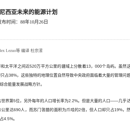
尼西亚未来的能源计划
发布时间：88年10月26日
lex Lezuo等 编译 杜宗潆
太平洋之间近520万平方公里的疆域上分散着13，000个岛屿。虽然
却只占38%，这些独特的地理位置自然导致中央政府面临着大量的管理问
综合能量发展战略方针。
占世界第5位，另外每年的人口增长率为2.2%。但是大量的人口——几乎
公里达690人，而苏门答腊的面积为爪哇的2倍，但人口却只占19%，
4.5%。