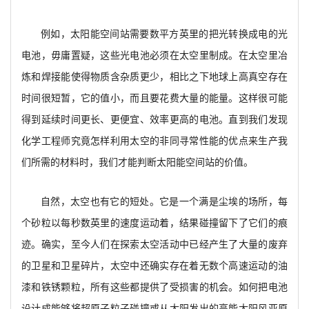
例如，太阳能空间站需要数平方英里的把光转换成电的光
电池，毋庸置疑，这些光电池必须在太空里制成。在太空里冶
炼和焊接能使得物质含杂质更少，相比之下地球上高真空存在
时间很短暂，它的值小，而且要花费大量的能量。这样很可能
得到延续时间更长、更便宜、效率更高的电池。直到我们发现
化学工程师究竟怎样利用太空的非同寻常性能的优点来生产我
们所需的材料时，我们才能判断太阳能空间站的价值。
自然，太空也有它的短处。它是一个满是尘埃的场所，每
个砂粒以每秒数英里的速度运动着，结果碰撞留下了它们的痕
迹。确实，至今人们在探索太空活动中已经产生了大量的废弃
的卫星和卫星碎片，太空中还确实存在着无数个高速运动的油
漆和铁锈颗粒，所有这些都提供了受损害的机会。如何把电池
设计成能够将超原子粒子碰撞或从太阳发出的高能太阳风亚原