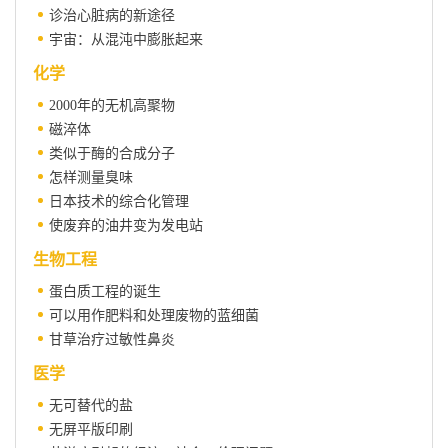
诊治心脏病的新途径
宇宙：从混沌中膨胀起来
化学
2000年的无机高聚物
磁淬体
类似于酶的合成分子
怎样测量臭味
日本技术的综合化管理
使废弃的油井变为发电站
生物工程
蛋白质工程的诞生
可以用作肥料和处理废物的蓝细菌
甘草治疗过敏性鼻炎
医学
无可替代的盐
无屏平版印刷