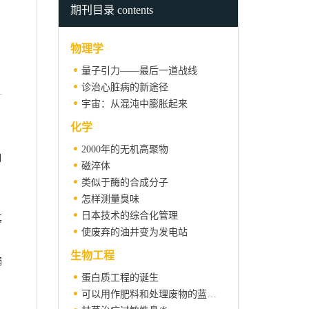
期刊目录 contents
物理学
量子引力——最后一道战线
诊治心脏病的新途径
宇宙：从混沌中膨胀起来
化学
2000年的无机高聚物
自
磁淬体
类似于酶的合成分子
怎样测量臭味
日本技术的综合化管理
其
使废弃的油井变为发电站
。
生物工程
偏
蛋白质工程的诞生
可以用作肥料和处理废物的蓝细菌