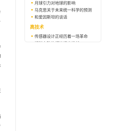
月球引力对地球的影响
马克思关于未来统一科学的预测
学
和爱因斯坦的谈话
子
高技术
传感器设计正经历着一场革命
塑料向硅的领地提出挑战
传
硅谷寻求新的活力
的
科学人物
处
汤川秀树和介子理论的建树
科技翻译顾问
谈谈一些英语常用词语的用法和译法（续七）
正
科学信息
超级卫星的时代
简
科学之窗
许
科学信息8607