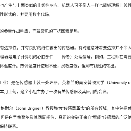
时也产生与上面类似的非线性响应。机器人可不像人一样也能够理解非线
性形式的，并要用数字代码。
的参量作出响应，而最常见的干扰因素是热。
具有选择性，并有良好的线性输出的传感器。有时这意味着要选择并不令
处理器是电子计算机的心脏部件——译者）处理信号。例如，工程师在需
体温度计。热偶温度计使用不便，灵敏度低，但却有线性的输出。
是在传感器上装一处理器。英格兰的南安普顿大学（University o
小组。本月上旬，这个小组主办了一次有关传感器及其应用的会议。
耐尔（John Brignell）教授称为“传感器革命”的所有领域，其中包括
但是白里格耐尔及其同事相信，真正的突破正来自“智能”传感器的广泛
保持联系。