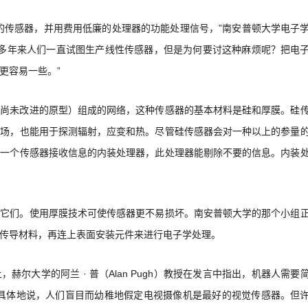
的传感器，并用费用低廉的处理器的功能处理信号，”南安普顿大学电子
n）说，“许多年来人们一直试图生产线性传感器，但是为何要讨这种麻烦呢？把电
更容易一些。”
（尚未改进的原型）组成的网络，这种传感器的基本材料是硅和厚膜。硅
磁场，也能用于探测辐射，应变和热。尽管硅传感器会对一种以上的参量
另一个传感器接收信息的内装处理器，此处理器能剔除不要的信息。内装
坏它们。使用厚膜技术可使传感器更不易损坏。南安普顿大学的那个小组
传导材料，再连上表面安装元件来进行电子学处理。
尔大学的阿兰 · 普（Alan Pugh）教授在发言中指出，机器人需要
更具体地说，人们盲目而幼稚地假定电视摄像机是最好的视觉传感器。但