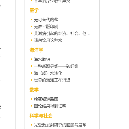
甘草治疗过敏性鼻炎
性
医学
无可替代的盐
无屏平版印刷
艾滋病引起的经济、社会、伦理问题
请勿饮用这种水
人
海洋学
要
海水取铀
一种新颖导线——碳纤维
海（咸）水淡化
世界的海滩正在消退
f
数学
哈密顿道路图
图论结果得到证明
使
使
科学与社会
光受激发射研究的回顾与展望