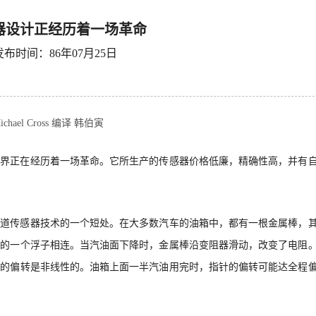
器设计正经历着一场革命
发布时间：86年07月25日
ichael Cross 编译 韩伯寅
器界正在经历着一场革命。它所生产的传感器价格低廉，精确性高，并有
知道传感器技术的一个短处。在大多数汽车的油箱中，都有一根金属棒，
上的一个浮子相连。当汽油面下降时，金属棒沿变阻器滑动，改变了电阻
针的偏转是非线性的。油箱上面一半汽油用完时，指针的偏转可能达全程