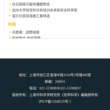
社交网络可能传播肥胖症
加州大学伯克利分校培训未来核安全科学家
诺贝尔获奖得者汇聚林道
科苑
近距离：田野调查
软地跑步 有损健康
创新启示录
研发与人类更相像的机器人
科学人物
病毒学家巴鲁克·布隆伯格（1925-2011）
地址：上海市徐汇区淮海中路1634号3号楼409室
邮编：200031
电话：021-53300838,021-53300837
版权所有：上海市科学学研究所《世界科学》编辑部所有
沪ICP备11048235号-1