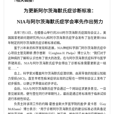
?相关链接?
为更新阿尔茨海默氏症诊断标准：
NIA
与阿尔茨海默氏症学会率先作出努力
去年
7
月
13
日，在檀香山举行的
2010
阿尔茨海默氏症国际会议上，美
国国家老龄问题研究所
(NIA)
和阿尔茨海默氏症学会发布了旨在更新
1984
年制定的阿尔茨海默氏症诊断标准初稿。
鉴于
25
年来的科学发现和进展，
NIA
神经科学部门阿尔茨海默氏症中
心项目主管克赖顿·费尔普斯 （
Creighton H. Phelps
）博士认为：“我们对于
这种病的了解和认识也有了很大的改变。在与阿尔茨海默氏症科学与医学
界磋商后，
NIA
与阿尔茨海默氏症学会得出了诊断标准需要更新这一结
论……”
会上，科学家对覆盖阿尔茨海默氏症潜伏期、由其导致的轻度认知能
力受损
(MCI)
，直至早老性痴呆症状出现的过程在一项特别会议上发布了
初步报告，以便让学界做出初步评论。
会后，
NIA
与阿尔茨海默氏症学会通过一个网站征求更多意见，一旦
意见被采用，便刊登在同行评审期刊上，最后是通过将标准用于临床试验
进行系统性验证。
·
负责主持该项工作的约翰·霍普金斯大学医学院的盖伊
麦卡恩 （
Guy
McKhann
）博士表示：“用于诊断阿尔茨海默氏症的建议标准必须具备足