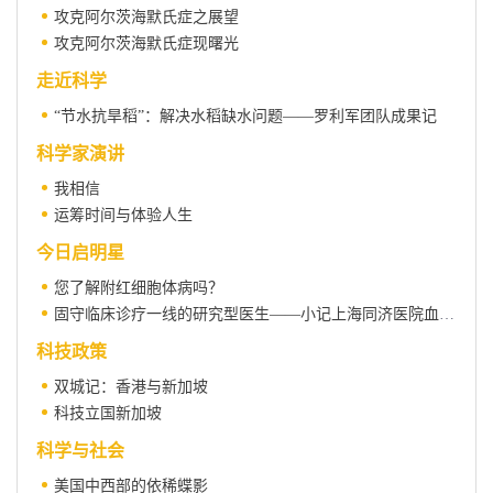
攻克阿尔茨海默氏症之展望
攻克阿尔茨海默氏症现曙光
走近科学
“节水抗旱稻”：解决水稻缺水问题——罗利军团队成果记
科学家演讲
我相信
运筹时间与体验人生
今日启明星
您了解附红细胞体病吗？
固守临床诊疗一线的研究型医生——小记上海同济医院血液科主任梁爱斌
科技政策
双城记：香港与新加坡
科技立国新加坡
科学与社会
美国中西部的依稀蝶影