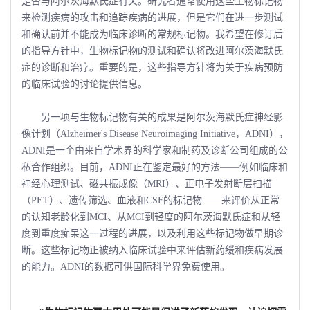
是否与阿尔茨海默氏症有关。研究者通常使用这些生物标记物
来检测疾病的攻击和追踪疾病的进展，但是它们在进一步测试
和确认前并不能成为临床诊断的常规标记物。我希望在修订后
的指导方针中，生物标记物的测试和确认将改进阿尔茨海默氏
症的诊断和治疗。重要的是，这些指导方针将为关于疾病预防
的临床试验的讨论提供信息。
另一项与生物标记物有关的成果是阿尔茨海默氏症神经影
像计划（Alzheimer's Disease Neuroimaging Initiative，ADNI），
ADNI是一个由来自学术界的科学家和制药及诊断公司组成的公
私合作组织。目前，ADNI正在鉴定最好的方法――例如临床和
神经心理测试、磁共振成像（MRI）、正电子发射断层扫描
（PET）、遗传筛选、血液和CSF的标记物――来评价从正常
的认知老龄化到MCI、从MCI到轻度的阿尔茨海默氏症和从轻
度到重度痴呆这一过程的进展，以及利用这些标记物做早期诊
断。这些标记物正被纳入临床试验中来评估新药缓和疾病发展
的能力。ADNI的数据可供国际科学界免费使用。