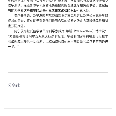
够的灵活性，才能（在得到验证后）被采用，既包括没有途径获得神经心
理学测试、先进影像学和脑脊液衡量措施的普通医疗服务提供者，也包括
有能力获取这些措施的从事研究或临床试验的专业研究人员。
费尔普斯说，及早发现阿尔茨海默氏症高风险者以及已经出现最早期
症状的患者，将有助于帮助他们找到合适的诊断方法来为其降低风险和制
定预防措施。
·
阿尔茨海默氏症学会首席科学家威廉
蒂斯（
William Thies
）博士说：
“为更新和修订阿尔茨海默氏症诊断标准，学会和
NIA
将利用现代化技术
和最新成果提供一切帮助，以推动该领域朝着早期诊断和治疗的方向迈进
一步。
”
分享到：