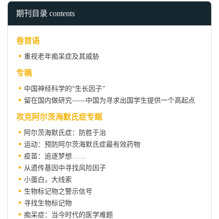
期刊目录 contents
卷首语
重视老年痴呆症及其威胁
专稿
中国神经科学的“生长因子”
留在国内做研究——中国为寻求出国学生提供一个高起点
攻克阿尔茨海默氏症专题
阿尔茨海默氏症：防胜于治
运动：预防阿尔茨海默氏症最有效药物
疫苗：追逐梦想……
从遗传基因中寻找风险因子
小蛋白，大线索
生物标记物之警示信号
寻找生物标记物
痴呆症：当今时代的医学难题