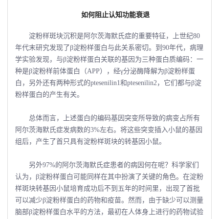
如何阻止认知功能衰退
淀粉样斑块沉积是阿尔茨海默氏症的重要特征，上世纪80
年代末研究发现了β淀粉样蛋白与此关系密切。到90年代，病理
学实验发现，与β淀粉样蛋白关联的基因为三种蛋白质编码：一
种是β淀粉样前体蛋白（APP），经γ分泌酶降解为β淀粉样蛋
白，另外还有两种形式的ptesenilin1和ptesenilin2，它们都与β淀
粉样蛋白的产生有关。
总体而言，上述蛋白的编码基因突变所导致的病变占所有
阿尔茨海默氏症发病数的3%左右。将这些突变插入小鼠的基因
组后，产生了首只具有淀粉样斑块的转基因小鼠。
另外97%的阿尔茨海默氏症患者的病因何在呢？科学家们
认为，β淀粉样蛋白可能同样在其中扮演了关键的角色。在淀粉
样斑块转基因小鼠培育成功后不到五年的时间里，出现了首批
可以减少β淀粉样蛋白的药物和疫苗。然而，由于缺少可以测量
脑部β淀粉样蛋白水平的方法，最初在人体身上进行的药物试验