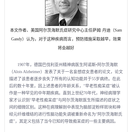
本文作者、美国阿尔茨海默氏症研究中心主任萨姆·丹迪（Sam
Gandy）认为，对于这种疾病而言，预防措施采取越早，效果
将会越好
1907年，德国巴伐利亚州精神病医生阿诺斯•阿尔茨海默
（Alois Alzheimer）发表了关于一名妄想症女患者的论文，论文
描述了该患者逐步丧失了所有的认知功能并于55岁病终。在此
后的数十年里，因上述患者的年龄关系，“早老性痴呆症”被认
作是一种罕见的中年期疾病。直到上世纪70年代，神经病理学
家才认识到“早老性痴呆症”与阿尔茨海默医生所描述的症状之
间的细微区别。这种在病理解剖中表现为脑部淀粉样斑块和神
经元纤维缠结的进行性脑功能失调被重新命名为“阿尔茨海默氏
症”，其定义包括了当今已知的导致痴呆症的一些主要病因。