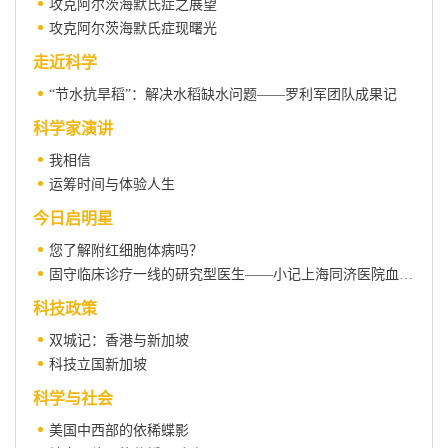
攻克阿尔茨海默氏症之展望
攻克阿尔茨海默氏症现曙光
走近科学
“节水抗旱稻”：解决水稻缺水问题——罗利军团队成果记
科学家演讲
我相信
运筹时间与体验人生
今日启明星
您了解附红细胞体病吗？
固守临床诊疗一线的研究型医生——小记上海同济医院血液科主任梁爱斌
科技政策
双城记：香港与新加坡
科技立国新加坡
科学与社会
美国中西部的依稀蝶影