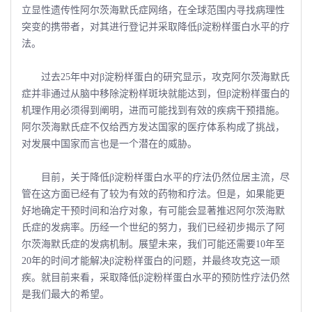
立显性遗传性阿尔茨海默氏症网络，在全球范围内寻找病理性
突变的携带者，对其进行登记并采取降低β淀粉样蛋白水平的疗
法。
过去25年中对β淀粉样蛋白的研究显示，攻克阿尔茨海默氏
症并非通过从脑中移除淀粉样斑块就能达到，但β淀粉样蛋白的
机理作用必须得到阐明，进而可能找到有效的疾病干预措施。
阿尔茨海默氏症不仅给西方发达国家的医疗体系构成了挑战，
对发展中国家而言也是一个潜在的威胁。
目前，关于降低β淀粉样蛋白水平的疗法仍然位居主流，尽
管在这方面已经有了较为有效的药物和疗法。但是，如果能更
好地确定干预时间和治疗对象，有可能会显著推迟阿尔茨海默
氏症的发病率。历经一个世纪的努力，我们已经初步揭示了阿
尔茨海默氏症的发病机制。展望未来，我们可能还需要10年至
20年的时间才能解决β淀粉样蛋白的问题，并最终攻克这一顽
疾。就目前来看，采取降低β淀粉样蛋白水平的预防性疗法仍然
是我们最大的希望。