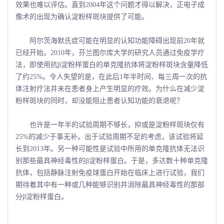
效果也难以评估。直到2004年这个问题才得以解决，正电子成
像术的出现为确认淀粉样斑块提供了可能。
阿尔茨海默氏症可能在明显的认知功能障碍出现前20年就
已经开始。2010年，芬兰图尔库大学的研究人员通过免疫学疗
法，即使用抗β淀粉样蛋白的单克隆抗体将淀粉样斑块含量降低
了约25%。令人失望的是，在此后1年半时间、每三周一次的抗
体注射疗法并未在患者身上产生明显的疗效。为什么在减少淀
粉样斑块的同时，却没能阻止患者认知功能的衰退呢？
也许是一年半的试验周期不够长，抑或是淀粉样斑块仅有
25%的减少于事无补。出于试验周期不足的考虑，该试验将延
长到2013年。另一种可能性是试验中所用的单克隆抗体无法识
别那些最具神经毒性的β淀粉样蛋白。于是，多达数十种单克隆
抗体，包括静脉注射免疫球蛋白开始在临床上进行试验，我们
期待着其中有一种或几种能够识别并消除最具神经毒性的那部
分β淀粉样蛋白。