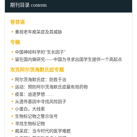
期刊目录 contents
卷首语
重视老年痴呆症及其威胁
专稿
中国神经科学的“生长因子”
留在国内做研究——中国为寻求出国学生提供一个高起点
攻克阿尔茨海默氏症专题
阿尔茨海默氏症：防胜于治
运动：预防阿尔茨海默氏症最有效药物
疫苗：追逐梦想……
从遗传基因中寻找风险因子
小蛋白，大线索
生物标记物之警示信号
寻找生物标记物
痴呆症：当今时代的医学难题