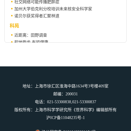
社交网络可能传播肥胖症
加州大学伯克利分校培训未来核安全科学家
诺贝尔获奖得者汇聚林道
科苑
近距离：田野调查
软地跑步 有损健康
创新启示录
研发与人类更相像的机器人
科学人物
病毒学家巴鲁克·布隆伯格（1925-2011）
地址：上海市徐汇区淮海中路1634号3号楼409室
邮编：200031
电话：021-53300838,021-53300837
版权所有：上海市科学学研究所《世界科学》编辑部所有
沪ICP备11048235号-1