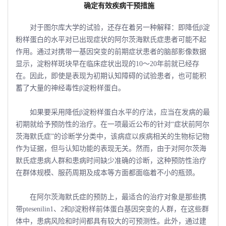
确定有效疾病干预措施
对于图尔库大学的试验，还存在着另一种解释：即降低β淀
粉样蛋白的水平对已出现症状的阿尔茨海默氏症患者可能不起
作用。通过对携带一基因突变的前期症状患者的脑部影像数据
显示，淀粉样斑块早在临床症状出现的10～20年前就已经存
在。因此，即使是表现为初期认知障碍的试验患者，也可能积
蓄了大量的神经毒性β淀粉样蛋白。
如果要采用降低β淀粉样蛋白水平的疗法，应当在发病的最
初期就给予预防性的治疗。在一项最近公布的针对“症状前阿尔
茨海默氏症”的诊断学分类中，该病症以疾病相关的生物标记物
作为证据，但与认知功能的表现无关。然而，由于对阿尔茨海
默氏症患病人群和患病时间缺少准确的诊断，这种预防性治疗
在群体规模、服药周期及成本等方面都面临着不小的瓶颈。
在阿尔茨海默氏症的预防上，最适合的治疗对象是那些携
带ptesenilin1、2和β淀粉样前体蛋白基因突变的人群，在这些群
体中，患病风险和时间都具有较大的可预测性。此外，通过建