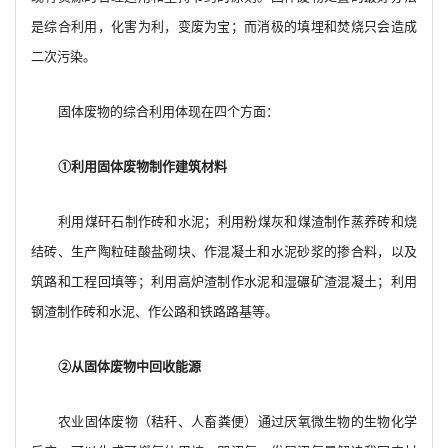
是综合利用，化害为利，变废为宝；而消极的填埋和焚烧只会造成
二次污染。
固体废物的综合利用体现在四个方面：
①利用固体废物制作建筑材料
利用煤矸石制作砖和水泥；利用粉煤灰和煤渣制作蒸养砖和烧
结砖、生产陶粒硅酸盐砌块、作混凝土和水泥砂浆的掺合料，以及
筑路和工程回填等；利用高炉渣制作水泥和湿碾矿渣混凝土；利用
钢渣制作砖和水泥、作公路和铁路路基等。
②从固体废物中回收能源
农业固体废物（秸秆、人畜粪便）通过厌氧微生物的生物化学