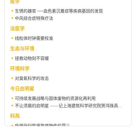
医学
生锈的器官 ──血色素沉着症等疾病基因的发现
中风综合症特殊疗法
法医学
线粒体时钟需要校准
生态与环境
拯救动物刻不容缓
环境科学
对臭氧科学的攻击
今日启明星
可持续发展战略与固体废物的资源化再利用
不让须眉的启明星 ——记上海建筑科学研究院贺鸿珠高级工程师
科苑
吸烟孕妇能将致癌物传给婴儿
新科学家“趣味科普问答”（续）