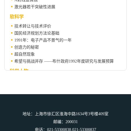
激光器若干突破性进展
软科学
技术转让与技术评价
国民经济规划方法论基础
1991年：电子产品不景气的一年
创造力的秘密
超自然现象
希望与挑战并存 ——布什政府1992年度研究与发展预算
科学人物
季米里亚泽夫
科学信息
科学信息9201
物理学刊物溯源
地址：上海市徐汇区淮海中路1634号3号楼409室
科学之窗
邮编：200031
90年代——“大脑的10年”
电话：021-53300838,021-53300837