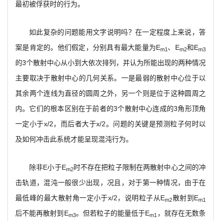
最初被俘获时的行为。
如此复杂的问题能用文字说明吗？在一定程度上来说，答
案是肯定的。他们假定，分别具有最大能量为E
、E
和E
m1
m2
m3
的3个散射中心从小到大依次排列，并认为所能出现的两种情况
主要取决于散射中心的几何关系。一是最弱的散射中心位于以
其余两个连线为直径的圆周之外，另一个则是位于这种圆周之
内。它们的根本区别在于前者的3个散射中心连成的3角形顶角
一定小于x/2，而后者大于x/2。问题的关键是预测粒子何时以
及如何冲击此系统才能呈现混沌行为。
除非E小于E
时不存在把粒子限制在两散射中心之间的冲
m2
击轨道，混沌一般很少出现，况且，对于第一种情况，由于在
最低峰的最大散射角一定小于x/2，说明粒子从E
散射到E
m2
m1
后不能再散射到E
。但若粒子的能量低于E
，就存在无数条
m3
m1