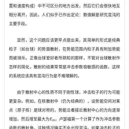
置和速度构成）中不可区分的地方出发，然后它们会很快地互
相分离开，因此，人们似乎已作出定论：数值解是研究混沌的
主要手段。
显然，这个问题应该更早点提出来，其简单的形式是经典
粒子（如台球）的势面散射，在势能范围内粒子具有附加势能
而被排斥。正像台球爱好者所熟知的那样，不管对台球散射作
怎样的简化，散射的结果常常是冲击参数极敏感的函数，这样
的系统应该具有混沌行为是不难理解的。
由于散射中心的性质不同于刚性球，冲击粒子的行为可能
更复杂。例如，在核散射中（仍为经典的），设势能空间对某
点（原子核）是球对称的，势能沿着接近散射中心的方向逐渐
增加，然后增至最大为E
，卢瑟福第一个计算了作为冲击参数
m
函数的散射角，这种情况确实不会出现混沌。如果冲击粒子的