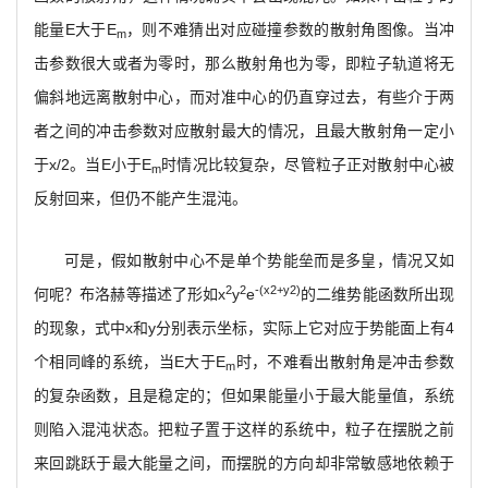
能量E大于E
，则不难猜出对应碰撞参数的散射角图像。当冲
m
击参数很大或者为零时，那么散射角也为零，即粒子轨道将无
偏斜地远离散射中心，而对准中心的仍直穿过去，有些介于两
者之间的冲击参数对应散射最大的情况，且最大散射角一定小
于x/2。当E小于E
时情况比较复杂，尽管粒子正对散射中心被
m
反射回来，但仍不能产生混沌。
可是，假如散射中心不是单个势能垒而是多皇，情况又如
2
2
-(x2+y2)
何呢？布洛赫等描述了形如x
y
e
的二维势能函数所出现
的现象，式中x和y分别表示坐标，实际上它对应于势能面上有4
个相同峰的系统，当E大于E
时，不难看出散射角是冲击参数
m
的复杂函数，且是稳定的；但如果能量小于最大能量值，系统
则陷入混沌状态。把粒子置于这样的系统中，粒子在摆脱之前
来回跳跃于最大能量之间，而摆脱的方向却非常敏感地依赖于