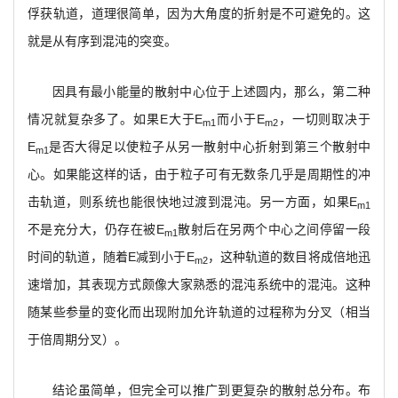
俘获轨道，道理很简单，因为大角度的折射是不可避免的。这
就是从有序到混沌的突变。
因具有最小能量的散射中心位于上述圆内，那么，第二种
情况就复杂多了。如果E大于E
而小于E
，一切则取决于
m1
m2
E
是否大得足以使粒子从另一散射中心折射到第三个散射中
m1
心。如果能这样的话，由于粒子可有无数条几乎是周期性的冲
击轨道，则系统也能很快地过渡到混沌。另一方面，如果E
m1
不是充分大，仍存在被E
散射后在另两个中心之间停留一段
m1
时间的轨道，随着E减到小于E
，这种轨道的数目将成倍地迅
m2
速增加，其表现方式颇像大家熟悉的混沌系统中的混沌。这种
随某些参量的变化而出现附加允许轨道的过程称为分叉（相当
于倍周期分叉）。
结论虽简单，但完全可以推广到更复杂的散射总分布。布