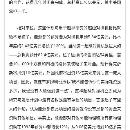
的合作，花费几年时间来完成，总耗资1.76亿美元，其中美国
承担一半。
相对来说，这些计划与用于超导研究的超级对撞机相比就
微不足道了。能源部的预算要为对撞机申请5.34亿美元，比本
年度的2.43亿美元增长了120%。当然这一超级对撞机是巨大的
——总耗资预计82.4亿美元，粒子碰撞的椭圆圈达54英里，需
要10，000个双极和四极的磁体来使粒子束弯曲。预计得克萨
斯将捐资10亿美元，外国政府将出资16亿美元来资助这一庞大
项目，因此，就连布罗姆利也承认“我不能告诉你们实际耗资是
多少，我想没有人能做到这一点” 。这样超级对撞机立即成为
研究与发展计划中最有名也是最有争议的项目，它激起了有些
人的评论，认为能源部仅此项目的投资就令没有足够的资金来
资助其他项目。事实上，能源部对其他高能物理和所有核物理
资助在1992年预算中都增长12%，从9.06亿美元增到10亿多美