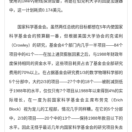
使用的1MeVγ射线探测设备，将建在伯克利大学的回旋加速器
中，这一计划耗资0.174美元。
国家科学基金会。虽然两任总统的目标都想在5年内使国家
科学基金会的预算翻一番，但根据美国大学协会的克诺利
（Crowley）的研究，基金会4个部门内几乎一半项目——84个
项目中的41个——在加上通货膨胀因素之后，与1988年财政年
度保持相同的资金水平，这些项目耗资占去了基金会全部研究
费用的70%以上。在占据基金会研究费1/3的数学物理科学部的
5个分部中，大约2/3的项目——27个中的18个——被削减到低
于1988年的水平，仅仅只有7个项目从1988年以来得到4%的实
际增长，在一度为前国家科学基金会主席布劳克（Erich
Block）视为宠儿的工程部，情况几乎同样糟。在它的5个分部
中，2/3的项目——20个中的13个——保持1988年款目以下的
水平。因此无怪乎最近几年内国家科学基金会的研究项目失去