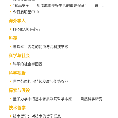
“食品安全——创造城市美好生活的重要保证” ——访上海水产大学李柏林博士
今日启明星0310
海外学人
IT-MBA势在必行
科苑
蜘蛛丝：古老的昆虫与高科技结缘
科学与社会
科学的社会学图景
科学视野
世界范围的可持续发展与传统农业
探索与假设
量子力学中的基本矛盾及其哲学本原 ——自然科学研究中“理性原则”的重新探讨⑤
技术哲学
技术哲学：对技术的哲学反思