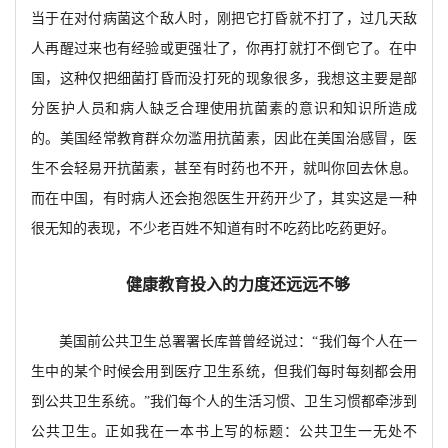
当于在对付病菌这个敌人时，刚把它打昏就不打了，过几天敌
人再醒过来也有经验或更强壮了，你再打就打不倒它了。在中
国，这种仅把细菌打昏而没打死的现象很多，我想这主要是部
分医护人员和病人缺乏合理使用抗菌素的意识和知识所造成
的。美国经常教育群众勿滥用抗菌素，因此在美国治感冒，医
生不会轻易开抗菌素，甚至有时药也不开，就叫你回去休息。
而在中国，有时病人还会抱怨医生开药开少了，其实这是一种
很无知的表现，不少老百姓不知道有时不吃药比吃药更好。
健康教育投入的力度还远远不够
美国前公共卫生总署署长库普曾经说过：“我们每个人在一
生中的某个时候会用到医疗卫生系统，但我们每时每刻都会用
到公共卫生系统。”我们每个人的生活习惯、卫生习惯都牵涉到
公共卫生。正如我在一本书上写的标题：公共卫生一无处不