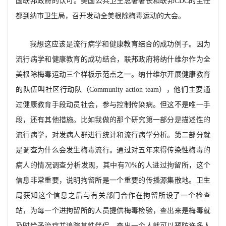
国联邦政府的认可。美国公共卫生总署署长和联邦CDC的主任
都到纳市卫生局，召开发动全美根除梅毒运动的大会。
我想这应该是流行病学和健康教育结合的成功例子。因为
流行病学和健康教育的成功结合，联邦政府将纳什维尔作为全
美根除梅毒运动三个样板示范点之一。纳什维尔开展健康教育
的队伍叫社区行动队（Community action team），他们主要通
过健康教育手段动员社会，参与控制传染病。但这不是唯一手
段，还有其他措施。比如我做的那个研究第一部分是描述性的
流行病学，对发病人群进行统计和流行病学分析。第二部分就
是调查为什么会发生梅毒流行。通过对五年来得传染性梅毒的
病人的情况调查分析发现，其中有70%的人进过拘留所，这个
信息非常重要，说明拘留所是一个重要的传播源集散地。卫生
局获知这个信息之后与有关部门合作在拘留所设了一个检查
站，为每一个进拘留所的人员提供梅毒检验，查出来是梅毒就
及时给予治疗并追踪其性伴侣。查出一个人就可以预防许多人