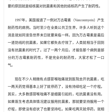
要的原因就是结核菌对抗菌素和其他抗结核药产生了耐药性。
1997年，美国报道了一例对万古霉素（Vanconmyein）产生
耐药性的病例。当时至少在全美公共卫生界，许多人听到这个
消息就如同宣告世界末日就要来临一样。因为万古霉素是最后
一道防线的抗菌素，如果它都失去疗效了，人类就相当于回到
没有抗菌素的时代了。过了一两个月后，才报告那个病例是部
分的万古霉素耐药性，不是完全的耐药性，大家才松了一口
气。
现在不少人稍微有点感冒喉咙痛就到医院去开抗菌素，吃
一两天药觉得基本上好了就停药了，没有持续吃足一个疗程。
其实，大多数感冒喉咙痛不是细菌引起的，吃抗菌素没有用。
如果医生考虑具体情况建议服用抗菌素，那就要坚持服用一个
疗程，即使没有症状了也要坚持吃。如果吃两天就停药，就相