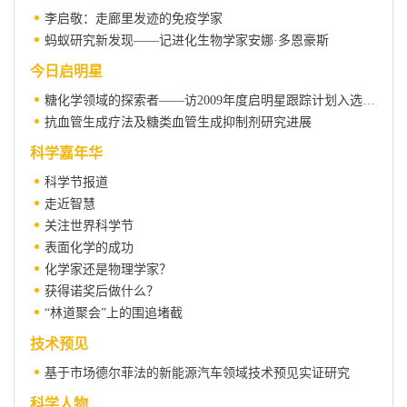
李启敬：走廊里发迹的免疫学家
蚂蚁研究新发现——记进化生物学家安娜·多恩豪斯
今日启明星
糖化学领域的探索者——访2009年度启明星跟踪计划入选者王顺春
抗血管生成疗法及糖类血管生成抑制剂研究进展
科学嘉年华
科学节报道
走近智慧
关注世界科学节
表面化学的成功
化学家还是物理学家？
获得诺奖后做什么？
“林道聚会”上的围追堵截
技术预见
基于市场德尔菲法的新能源汽车领域技术预见实证研究
科学人物