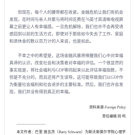
但现在，每个人的腰带都在收紧。金融危机让我们有机会
发现，花时间与亲人共聚与将时间花费在76英寸高清晰电视屏
幕之前更让人有幸福感。一旦危机解除，我们也许不会再受诱
惑回到以前的生活方式，即使对于那些如今失去了工作、家庭
和退休金的数以百万计的人来说，也是如此。
不幸之中的希望是，这场金融风暴将唤醒我们心中对幸福
真谛的认识，改变社会和决策者对幸福的评估。一个很显然的
事实就是，将社会福利与GDP等同起来以此评估幸福指数，不
但是不充分的，而且还将产生误导。这可能导致我们以GDP作
为衡量社会福利和社会进步的主要标准。然后，我们也许会发
现，我们并没有得到真正的幸福。
资料来源
Foreign Policy
责任编辑 则 鸣
――――――――
本文作者：巴里·施瓦茨（
Barry Schwartz
）为斯沃斯莫尔学院心理学