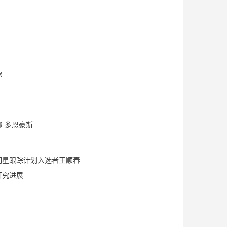
象
·多恩豪斯
启明星跟踪计划入选者王顺春
研究进展