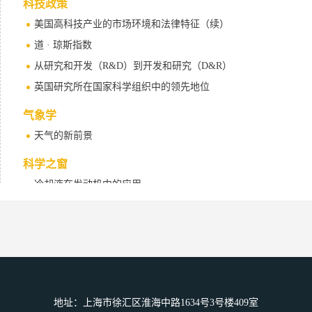
科技政策
美国高科技产业的市场环境和法律特征（续）
道 · 琼斯指数
从研究和开发（R&D）到开发和研究（D&R）
英国研究所在国家科学组织中的领先地位
气象学
天气的新前景
科学之窗
冷却液在发动机中的应用
太空物体撞击地球会带来什么影响？
科学评论
玉米不识气功迷
地址：上海市徐汇区淮海中路1634号3号楼409室