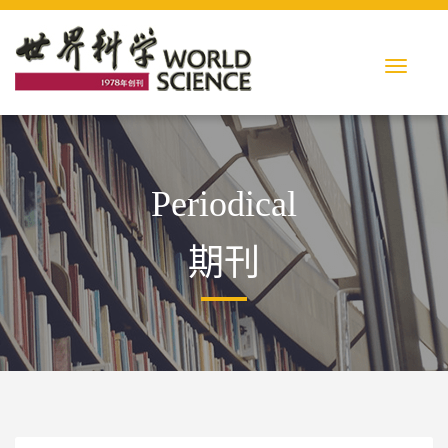
Periodical
期刊