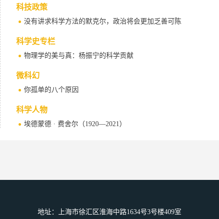
科技政策
没有讲求科学方法的默克尔，政治将会更加乏善可陈
科学史专栏
物理学的美与真：杨振宁的科学贡献
微科幻
你孤单的八个原因
科学人物
埃德蒙德 · 费舍尔（1920—2021）
总目次
《世界科学》2021年总目次
地址：上海市徐汇区淮海中路1634号3号楼409室