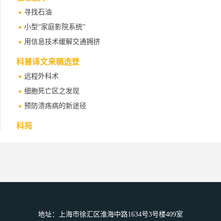
寻找石油
小型“家庭影院系统”
用信息技术缓解交通拥挤
科普译文来稿选登
远程外科术
细胞死亡区之发现
预防溃疡病的新途径
科苑
死亡斑点之谜 ——立克次为医学而献身
同植物对话
科学史
原子弹沉默的遗迹
美科学家称发现创世大爆炸的证据
地址：上海市徐汇区淮海中路1634号3号楼409室