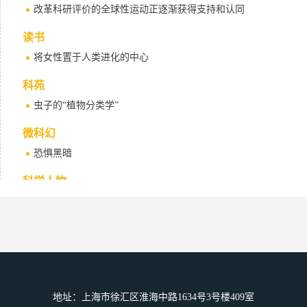
改革科研评价的全球性运动正逐渐获得支持和认同
读书
将女性置于人类进化的中心
科苑
虫子的“植物分类学”
微科幻
恐惧黑暗
科学人物
约翰 · 古迪纳夫（1922—2023）
地址：上海市徐汇区淮海中路1634号3号楼409室