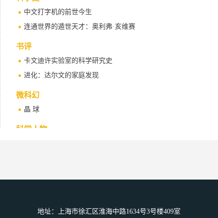
中文打字机的前世今生
连通世界的遁世天才：奥利弗·亥维赛
书评
卡文迪许实验室的科学研究史
进化：达尔文的家庭发现
微科幻
晶 球
科学人物
玛利亚姆·米尔扎哈尼（1977—2017）
地址：上海市徐汇区淮海中路1634号3号楼409室