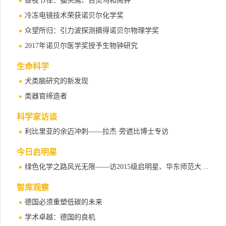
昼夜节律：猫头鹰、百灵鸟和闹钟
冷冻电镜技术荣获诺贝尔化学奖
众望所归：引力波探测摘得诺贝尔物理学奖
2017年诺贝尔医学奖授予生物钟研究
生命科学
犬类脑研究的新发现
类器官缔造者
科学家访谈
利比里亚的余迈冲刺——拉杰·旁遮比博士专访
今日启明星
绿色化学之路风光无限——访2015级启明星、华东师范大学姜雪峰教授
智库观察
德国必须重塑低碳的未来
学术卓越：德国的良机