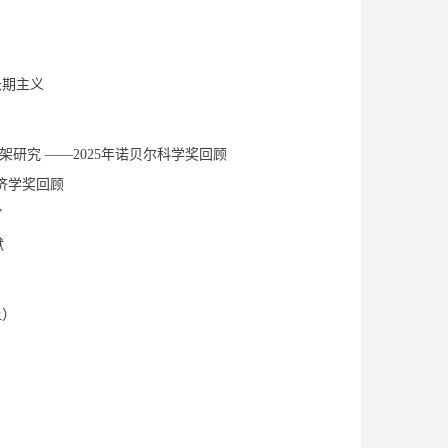
长期主义
研究 ——2025年诺贝尔科学奖回顾
经济学奖回顾
”
献
上）