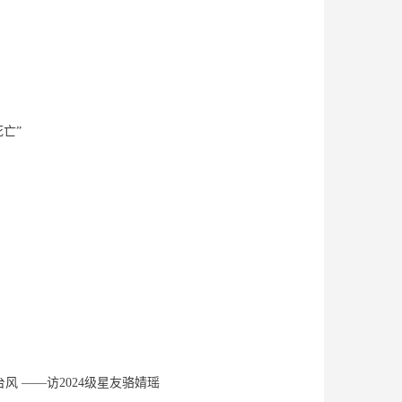
亡”
风 ——访2024级星友骆婧瑶