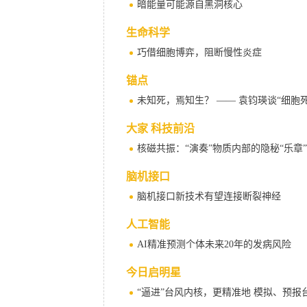
暗能量可能源自黑洞核心
生命科学
巧借细胞博弈，阻断慢性炎症
锚点
未知死，焉知生？ —— 袁钧瑛谈“细胞死
大家 科技前沿
核磁共振：“演奏”物质内部的隐秘“乐章”
脑机接口
脑机接口新技术有望连接断裂神经
人工智能
AI精准预测个体未来20年的发病风险
今日启明星
“逼进”台风内核，更精准地 模拟、预报台