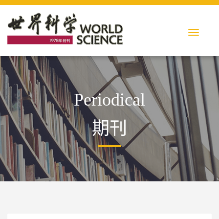
Periodical
期刊