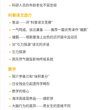
科研人员的年龄老化不容忽视
科普译文选介
笔谈——评“科普译文竞赛”
一气呵成，信达兼备 ——推荐一篇优秀译作“塘鹅”
塘鹅——塔斯曼海上出色的迟开跳伞运动员
对“引力探源”译文的评语
引力探源
用天然气做饭影响呼吸系统
数学
简介李善兰和“垛积差分”
日全蚀会引起遗传学畸形
数学的核心
海洋高级营养品——燐虾饼
大脑行为的差异——男女生的思维不同