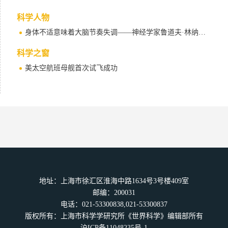
科学人物
身体不适意味着大脑节奏失调——神经学家鲁道夫·林纳思谈深度脑部刺激疗法
科学之窗
美太空航班母舰首次试飞成功
地址：上海市徐汇区淮海中路1634号3号楼409室
邮编：200031
电话：021-53300838,021-53300837
版权所有：上海市科学学研究所《世界科学》编辑部所有
沪ICP备11048235号-1