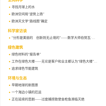
空间科学
寻找月球上的水
欧洲空间局“逆势上扬”
欧洲天文学“路线图”确定
科学家访谈
“分形是美丽的 创新则无止境的”——数学大师伯努瓦·曼德尔布罗特访谈录
绿色建筑
绿色材料的“报告单”
工作在绿色大楼——无论是客户和业主都认为“绿色大楼”物有所值
追求绿色节能建筑
环境与生态
早期地球的新图景
一个海边小镇的厄运
正在延续的悲剧——过度捕捞致使金枪鱼濒临灭绝