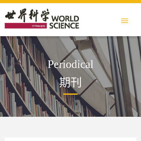
Periodical
期刊