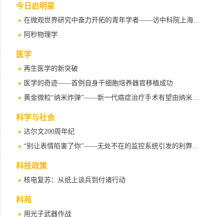
今日启明星
在微观世界研究中奋力开拓的青年学者——访中科院上海光机所研究员张敬涛
阿秒物理学
医学
再生医学的新突破
医学的奇迹——首例自身干细胞培养器官移植成功
黄金微粒“纳米炸弹”——新一代癌症治疗手术有望由纳米微米担纲
科学与社会
达尔文200周年纪
“别让表情陷害了你”——无处不在的监控系统引发的利弊得失之谈
科技政策
核电复苏：从纸上谈兵到付诸行动
科苑
用光子武器作战