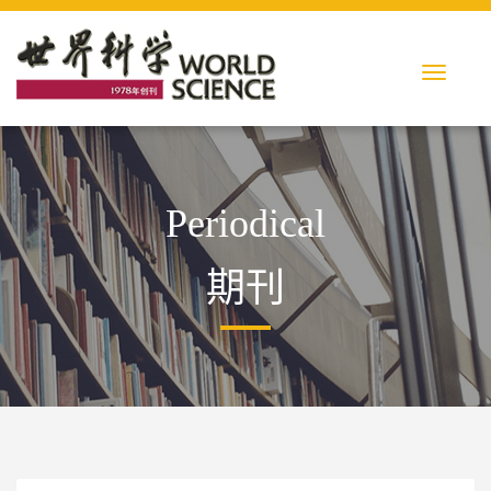
Periodical
期刊