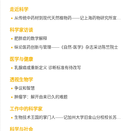
走近科学
从传统中药材到现代天然植物药——记上海药物研究所宣利江、王逸平等人20年丹参研究
科学家访谈
肥胖症的数学解释
纵论医药创新与管理——《自然-医学》杂志采访陈竺院士
医学与健康
乳腺癌或重新定义 诊断标准有待改写
透视生物学
争议和智慧
肿瘤学：解开由来已久的难题
工作中的科学家
生物技术王国的掌门人——记加州大学旧金山分校校长苏珊·D·赫尔曼博士
科学与社会