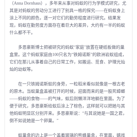
（Anna Dornhaus），多年来从事对蚂蚁的行为学模式研究，尤
其是对蚂蚁的劳动分工进行了别具一格的探究――在蚂蚁身上
涂上不同的颜色，逐一对它们的勤劳程度进行研究。结果发
现，蚂蚁在勤劳度方面存在着巨大的差异，大约有一半的蚂蚁
什么都不干。
多恩豪斯博士把被研究的蚂蚁“家庭”放置在硬纸板做的巢
盒里。这个蚂蚁家庭由100只名为“铁姆诺斯”的欧洲岩蚁组成，
它们在那儿从事着自己的日常工作，如搬运、觅食、护理光灿
灿的幼蚁等。
在一只铁姆诺斯蚁的身旁，一粒稻米看似就像是一根古老
的原木。当蚁巢盒盖被打开的时候，迎面而来的是一股死蟑螂
――蚂蚁的食物――的气味，蚁后则懒洋洋地躺在里面。为了
便于研究，多恩豪斯给蚁后涂上了棕色，这样就可以把她与其
他蚂蚁明显区分别开来。多恩豪斯说：“与其说她是一国之君，
倒不如说她是一个卵巢。”
蚁巢盒的边上是一个盖着玻璃的熊蜂巢盒，在里面，嬉戏