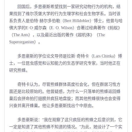
回国后，多恩豪斯希望找到一家研究动物行为的机构，结
果找到了维尔茨堡大学的行为生理学和社会生物学系。当时该
系负责人是伯特·赫尔多伯勒（Bert Hilldobler）博士，他曾与哈
佛大学的E·O·威尔森（E. O. Wilson）合著过经典著作《蚂蚁》
（The Ants），以及最近出版的著作《超机体》（The
Superorganism）。
多恩豪斯的学位论文导师是拉斯·奇特卡（Lars Chittka）博
士，一位昆虫感觉和认知能力的生态学研究专家，当时他正在
研究熊蜂。
奇特卡认为，尽管熊蜂群体高度社会化，但在群居习性方
面还是比较原始的。他曾疑惑，为什么一只落单的熊蜂返回蜂
巢后会拼命拍打翅膀并疯狂地盘旋；而其他熊蜂很快也会变得
兴奋并离开蜂巢。他让多恩豪斯找出个中原由。
多恩豪斯说：“我在观察了这只疯狂的熊蜂之后意识到，它
一定是知道了其他熊蜂不知道的情况。”为此，她设计了一个实