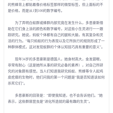
的熊蜂背上都贴着像价格标签那样的微型标签，但上面标的不
是价格，而是从1到100的数字编号。
为了弄明白蚁群或蜂群内部究竟在发生什么，多恩豪斯借
助在它们身上涂的颜色和数字编号，对这些小生灵进行一一跟
踪研究。她说，蚂蚁个体都有自己的腿和大脑，有其复杂和灵
活的行为。“每只蚂蚁的行为表现以及它所执行的规则形成了一
种群体模式，这对发现蚁群的个体认知技巧具有重要的意义”。
现年34岁的多恩豪斯是德国人，她身材高大，金发碧眼，
非常有耐心（这是她所从事的研究必备的素养），对自己所研
究的对象颇有感觉。当人们知道我研究蚂蚁、熊蜂等令人起鸡
皮疙瘩的生物时，他们问我的第一个问题是“我是否知道该如何
杀死它们”。
多恩豪斯的回答是：“即使我知道，也不会告诉他们。”她
表示，这些群居昆虫是“进化所造就的最有趣的生灵”。