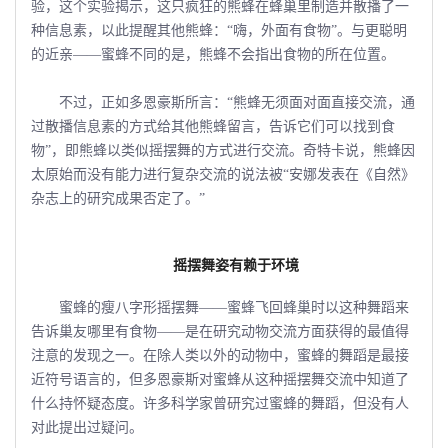
验，这个实验揭示，这只疯狂的熊蜂在蜂巢里制造并散播了一
种信息素，以此提醒其他熊蜂：“嗨，外面有食物”。与更聪明
的近亲――蜜蜂不同的是，熊蜂不会指出食物的所在位置。
不过，正如多恩豪斯所言：“熊蜂无须面对面直接交流，通
过散播信息素的方式给其他熊蜂留言，告诉它们可以找到食
物”，即熊蜂以类似摇摆舞的方式进行交流。奇特卡说，熊蜂因
太原始而没有能力进行复杂交流的说法被“安娜发表在《自然》
杂志上的研究成果否定了。”
摇摆舞姿有赖于环境
蜜蜂的瘦八字形摇摆舞――蜜蜂飞回蜂巢时以这种舞蹈来
告诉巢友哪里有食物――是在研究动物交流方面获得的最值得
注意的发现之一。在除人类以外的动物中，蜜蜂的舞蹈是最接
近符号语言的，但多恩豪斯对蜜蜂从这种摇摆舞交流中知道了
什么持怀疑态度。许多科学家曾研究过蜜蜂的舞蹈，但没有人
对此提出过疑问。