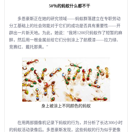
50
％的蚂蚁什么都不干
多恩豪斯正在她的研究领域――蚂蚁群落建立在专职劳动
分工基础上的社会效能对于它们的成功是否具有重要性――开
辟出一片新天地。为此，她说：“我将1200只蚂蚁作了短暂的麻
醉，然后用一根金属丝给它们分别涂上了航模漆――拉力绿、
竞赛红、戴托那黄。”
身上被涂上不同颜色的蚂蚁
在用两部摄像机记录下蚂蚁的行为，并分析了长达300小时
的蚂蚁活动录像后。多恩豪斯发现，这些蚂蚁的行为似乎更像