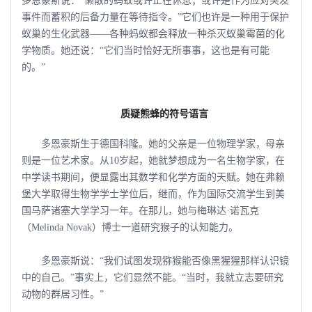
多恩豪斯说：“懒散的蚂蚁或许正在休息；或许是作为应对突发
事件而蓄积的后备力量在等待指令。”它们也许是一种用于保护
蚁巢的生化武器――各种蚂蚁都会释放一种杀灭蚁巢霉菌的化
学物质。她还说：“它们当时恰好无所事事，这也是有可能
的。”
质疑熊蜂的符号语言
多恩豪斯生于德国科隆。她的父亲是一位物理学家，母亲
则是一位艺术家。从10岁起，她就梦想成为一名生物学家，在
中学读书期间，便显露出其数学和化学方面的天赋。她在弗赖
堡大学取得生物学学士学位后，继而，作为国际交流学生到美
国马萨诸塞大学学习一年。在那儿，她与梅琳达·诺瓦克
（Melinda Novak）博士一道研究猴子的认知能力。
多恩豪斯说：“我们试图发现猕猴能否像黑猩猩那样认识镜
中的自己。”事实上，它们显然不能。“当时，我就立志要研究
动物的群居习性。”