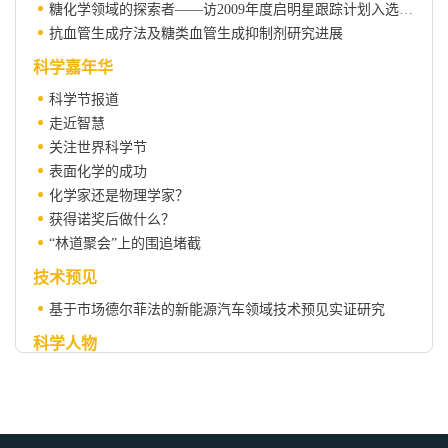
糖化学领域的探索者——访2009年度启明星跟踪计划入选者王顺春
抗血管生成疗法及糖类血管生成抑制剂研究进展
科学嘉年华
科学节报道
走近智慧
关注世界科学节
表面化学的成功
化学家还是物理学家？
获得诺奖后做什么？
“林道聚会”上的围追堵截
技术预见
基于市场德尔菲法的新能源汽车领域技术预见实证研究
科学人物
诺贝尔奖得主让·多塞辞世