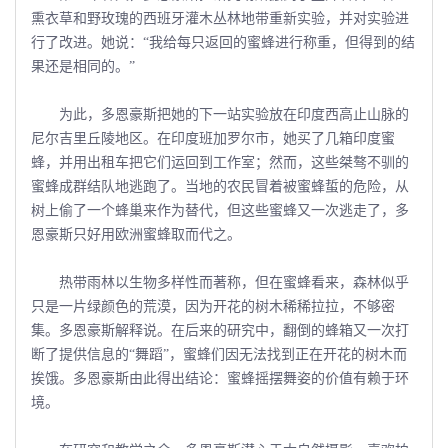
熏衣草和野玫瑰的西班牙灌木丛林地带重新实验，并对实验进
行了改进。她说：“我给每只返回的蜜蜂进行称重，但得到的结
果还是相同的。”
为此，多恩豪斯把她的下一站实验放在印度西高止山脉的
尼尔吉里丘陵地区。在印度班加罗尔市，她买了几箱印度蜜
蜂，并用出租车把它们运回到工作室；然而，这些桀骜不驯的
蜜蜂成群结队地逃跑了。当地的农民冒着被蜜蜂蜇的危险，从
树上偷了一个蜂巢来作为替代，但这些蜜蜂又一次逃走了，多
恩豪斯只好用欧洲蜜蜂取而代之。
热带雨林以生物多样性而著称，但在蜜蜂看来，森林似乎
只是一片绿颜色的荒漠，因为开花的树木稀稀拉拉，不够密
集。多恩豪斯解释说。在后来的研究中，翻倒的蜂箱又一次打
断了提供信息的“舞蹈”，蜜蜂们因无法找到正在开花的树木而
挨饿。多恩豪斯由此得出结论：蜜蜂摇摆舞姿的价值有赖于环
境。