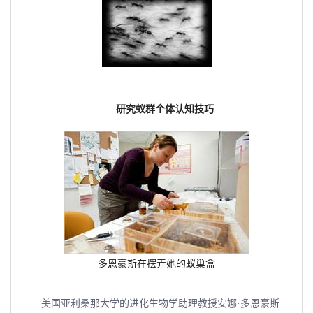
研究蚁群个体认知技巧
多恩豪斯在摆弄她的蚁巢盒
美国亚利桑那大学的进化生物学助理教授安娜·多恩豪斯