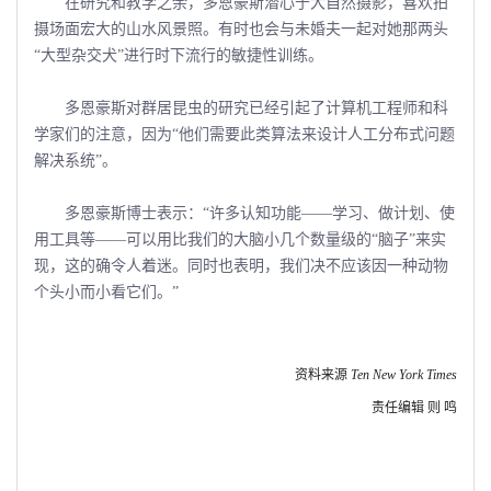
在研究和教学之余，多恩豪斯潜心于大自然摄影，喜欢拍
摄场面宏大的山水风景照。有时也会与未婚夫一起对她那两头
“大型杂交犬”进行时下流行的敏捷性训练。
多恩豪斯对群居昆虫的研究已经引起了计算机工程师和科
学家们的注意，因为“他们需要此类算法来设计人工分布式问题
解决系统”。
多恩豪斯博士表示：“许多认知功能――学习、做计划、使
用工具等――可以用比我们的大脑小几个数量级的“脑子”来实
现，这的确令人着迷。同时也表明，我们决不应该因一种动物
个头小而小看它们。”
资料来源
Ten New York Times
责任编辑 则 鸣