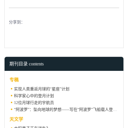
分享到：
期刊目录 contents
专稿
实现人类重返月球的“星座”计划
科学家心中的登月计划
12位月球行走的宇航员
“阿波罗”：坠向地球的梦想——写在“阿波罗”飞船载人登月40周年之际
天文学