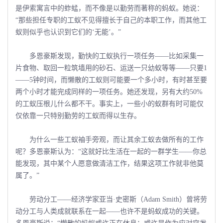
是伊索寓言中的蚱蜢，而不像是以勤劳而著称的蚂蚁。她说：
“那些担任专职的工蚁不见得擅长于自己的本职工作，而其他工
蚁则似乎也认识到它们的‘无能’。”
多恩豪斯发现，勤快的工蚁执行一项任务――比如采集一
片食物、取回一粒筑墙用的砂石、运送一只幼蚁等等――只要1
——5钟时间，而懒散的工蚁则可能要一个多小时，有时甚至要
两个小时才能完成同样的一项任务。她还发现，另有大约50%
的工蚁压根儿什么都不干。事实上，一些小的蚁群有时可能仅
仅依靠一只特别勤劳的工蚁而得以生存。
为什么一些工蚁袖手旁观，而让其余工蚁去做所有的工作
呢？多恩豪斯认为：“这就好比生活在一起的一群学生――你总
能发现，其中某个人愿意做清洁工作，结果这项工作就非他莫
属了。”
劳动分工――经济学家亚当·史密斯（Adam Smith）曾将劳
动分工与人类成就联系在一起――也许不是蚂蚁成功的关键。