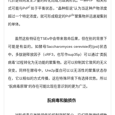
代价是倾向发生少量的转化而成为致病形式。一种PrP
相关形
C
式可能与PrP
处于平衡状态，“晶种假说”认为当这种产物浓度
Sc
超过一个特定浓度，就可形成稳定的PrP
聚集物并迅速凝集别
的单体。
虽然这些特征在TSEs中会带来致命后果，但在别的背景下
可能是有益的。如酵母Saccharomyces cerevisie的{psi}状态
中，多肽链释放因子（cRF3，也写作sup35p）可以通过“类朊
病毒”过程转化为无功能的聚集物。这可以抑制其它致死的无义
突变。同样在酵母中，Ure2p蛋白可以以无活性的聚集状态存
在，它以相似的方式传播，这在特殊环境下有选择优势。所以
“朊病毒原理”的存在可能比现在意识到的更为广泛。
朊病毒和脑损伤
对朊病毒引发脑损伤的机制所知甚少。它们导致神经细胞