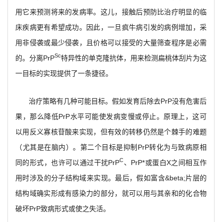
用它来预测将来的发病率。这儿，接触后预防比治疗明显的临
床疾病更有希望成功。因此，一旦疯牛病引发的病例增加，采
用非侵袭或最少侵袭，且价格可以接受的大量筛查程序是必需
Sc
的。分离PrP
特异性的单克隆抗体，用来检测扁桃体刮片为这
一目标的实现提供了一条捷径。
治疗策略有几种可能目标。假如发育后除去PrP没有危害后
果，那么降低PrP水平可能使发病变慢或停止。原理上，这可
以用反义寡核苷酸来实现，但有效的转移仍然是个棘手的难题
（尤其是在脑内）。第二个目标是抑制PrP转化为与致病原相
C
同的形式，也许可以通过干扰PrP
、PrP*或蛋白X之间相互作
用时涉及的分子结构域来实现。最后，假如富含&beta;片层的
结构域确实形成有感染力的部分，就可以用与其亲和的化合物
破坏PrP致病形式或使之失活。