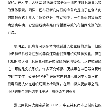
途径。在人中，大多克-雅氏病传染是源于肌内注射朊病毒污染
的垂体激素。同样，巴布亚新几内亚的库鲁病是由于在食人肉
的宗教仪式上食入了感染成分。在动物中，一个新近的致命疾
病是疯牛病，它是因朊病毒经口传播而导致的有相同来源的流
行病。
很明显，朊病毒可以在体内找到进入宿主脑的途径，但除
中枢神经系统外在别的器官还没能找到组织病理学变化，但在
TSE的潜伏期，朊病毒可能在贮藏区悄悄地增殖，.这种贮藏区
之一可能是免疫系统，许多研究都指出朊病毒在淋巴器官复制
Sc
中的重要性。如第4型PrP
在扁桃体的淋巴组织中大量积累，
很容易用抗体在组织切面上检测到。在经口摄入朊病毒之后，
小肠的集合淋巴结中几乎马上有感染力的积累。
淋巴网状内皮细胞系统（LRS）中支持朊病毒复制的细胞