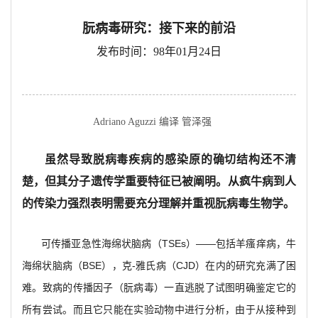
朊病毒研究：接下来的前沿
发布时间：98年01月24日
Adriano Aguzzi 编译 管泽强
虽然导致脱病毒疾病的感染原的确切结构还不清
楚，但其分子遗传学重要特征已被阐明。从疯牛病到人
的传染力强烈表明需要充分理解并重视朊病毒生物学。
可传播亚急性海绵状脑病（TSEs）——包括羊瘙痒病，牛
海绵状脑病（BSE），克-雅氏病（CJD）在内的研究充满了困
难。致病的传播因子（朊病毒）一直逃脱了试图明确鉴定它的
所有尝试。而且它只能在实验动物中进行分析，由于从接种到