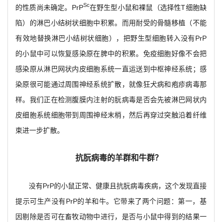
Sc
的性质尚未确定。PrP
在野生型小鼠和裸鼠（选择性T细胞缺
陷）的淋巴小结树状细胞中积累。而用耐受的骨髓移植（不能
有效地替换淋巴小结树状细胞），把野生型细胞转入没有PrP
的小鼠中可以恢复感染原在脾中的积累。免疫细胞好像不会把
感染原从淋巴网状内皮细胞系统一直运送到中枢神经系统；感
染原很可能通过周围神经系统扩散，就像狂犬病和疱疹病毒那
样。我们正在检测腹膜内注射的朊病毒是否会先被淋巴网状内
皮细胞系统细胞带到周围神经末梢，然后再穿过突触沿着纤维
束进一步扩散。
抗朊病毒的羊群和牛群？
没有PrP的小鼠正常、健康且抗朊病毒疾病，这个发现直接
提示可生产没有PrP的羊和牛。它带来了两个问题：第一，基
因剔除是否可在畜牧动物中进行，是否与小鼠中得到的结果一