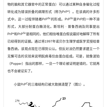
物的脑和其它器官中的正常蛋白）可以通过某种自身催化过程
转化成为错误折叠的病理形式（称为PrP*）。在该病的许多形
Sc
Sc
式中，这一过程伴随着PrP
的形成。PrP
是PrP的一种不溶
形式，大部分耐蛋白酶消化。斯坦利 · 普鲁西纳及同事提出
Sc
PrP*和PrP
是相同的，他们相信唯蛋白假说最好地解释了所有
已经得到的证据。通过将1997年诺贝尔生理学或医学奖授给普
鲁西纳，该观点现在已得到公认。但反对派仍然要求建立一个
无懈可击的实验来说明朊病毒仅由蛋白组成。可是，就像波珀
（Popper）指出的那样，一旦一个理论被证明是错的，它就再
也不会被证实了。
C
小鼠PrP
的三维结构已被大致搞清楚了（图1）。