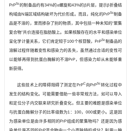
Sc
PrP
的制备品约有34%的α螺旋和43%的β片层，提示β折叠结
Sc
构域由N端区域结构破坏为代价形成。而且，纯化的PrP
制备
品是不溶的，里而掺杂了别的物质，其中包括一种未知的“聚集
复合物”共价连接在脂肪酸上。如果核酸存在的水平和感染单位
Sc
呈化学计量关系，它们肯定短于100个核苷酸，PrP
制备品的
溶解过程伴随着变性和感染力的丢失，虽然通过合适的变性可
以能够再得到抗蛋白酶解的不溶PrP，但感染力却从未能够重
新获得。
C
Sc
这些技术上的障碍阻碍了测定在PrP
向PrP
转化过程中
发生的结构变化。可能需要借助一些非常规方法，如可以导入
和定位分子内交联来研究折叠变化。但主要的难题是感染单位
与抗蛋白酶解分子的比率级数为1：100，000或更小。这是因
为感染单位是由许多相同的PrP组成的聚集物吗？还是因为感
染单位是不同的PrP混合物中一个小而独特的成分？利用一种