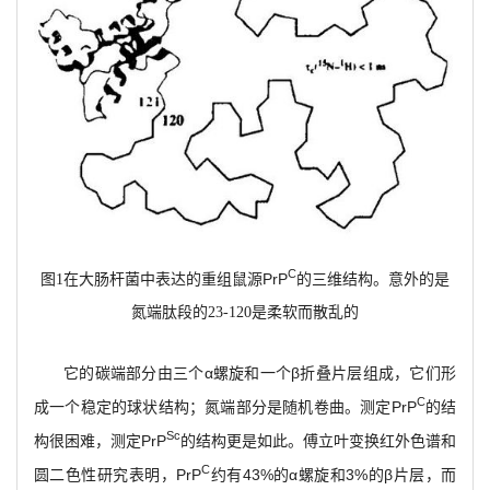
C
PrP
图1在大肠杆菌中表达的重组鼠源
的三维结构。意外的是
氮端肽段的23-120是柔软而散乱的
它的碳端部分由三个α螺旋和一个β折叠片层组成，它们形
C
成一个稳定的球状结构；氮端部分是随机卷曲。测定PrP
的结
Sc
构很困难，测定PrP
的结构更是如此。傅立叶变换红外色谱和
C
圆二色性研究表明，PrP
约有43%的α螺旋和3%的β片层，而