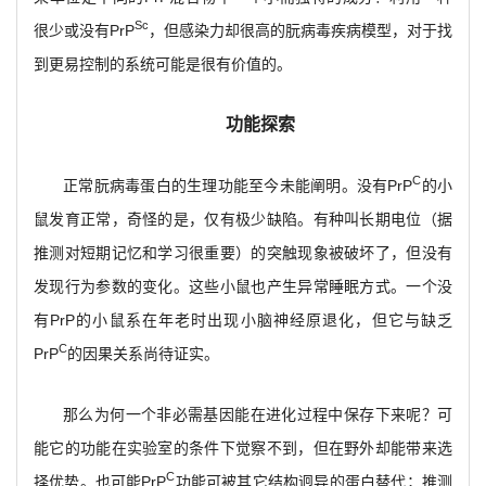
Sc
很少或没有PrP
，但感染力却很高的朊病毒疾病模型，对于找
到更易控制的系统可能是很有价值的。
功能探索
C
正常朊病毒蛋白的生理功能至今未能阐明。没有PrP
的小
鼠发育正常，奇怪的是，仅有极少缺陷。有种叫长期电位（据
推测对短期记忆和学习很重要）的突触现象被破坏了，但没有
发现行为参数的变化。这些小鼠也产生异常睡眠方式。一个没
有PrP的小鼠系在年老时出现小脑神经原退化，但它与缺乏
C
PrP
的因果关系尚待证实。
那么为何一个非必需基因能在进化过程中保存下来呢？可
能它的功能在实验室的条件下觉察不到，但在野外却能带来选
C
择优势。也可能PrP
功能可被其它结构迥异的蛋白替代；推测