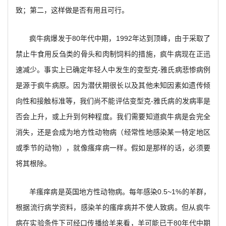
致；第二，这样做是否有用且可行。
疯牛病爆发于80年代中期，1992年达到顶峰，由于采取了
禁止牛食用反刍类的骨头和肉制饲料的措施，疯牛病现在正迅
速减少。事实上已确定年轻人中发生的变型克-雅氏病悲惨病例
是源于疯牛病原。因为潜伏期很长以及其他未知因素如遗传倾
向性和接触标准等，我们尚不能评估变型克-雅氏病的发病率是
否会上升，或上升到何种程度。我们需要知道疯牛病是会完全
消失，还是会成为地方性动物病（经常性地感染某一特定地区
或季节的动物），就像瘙痒病一样。假如是那样的话，必须要
将其根除。
羊瘙痒病是英国地方性动物病。每年感染0.5~1%的羊群，
根据流行病学资料，感染羊的瘙痒病并不使人致病。但从疯牛
病在实验条件下可经口传播给羊来看，羊可能已于80年代中期