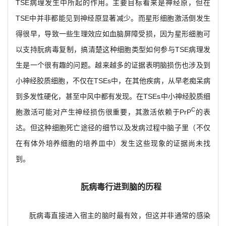
TSE病理发生中所起的作用。主要目标看来是神经原，但在
TSE中并非都能见到神经原显著减少。而星形细胞激活倒发生
得很早，导致一些生理效应如血脑屏障受损，因为星形细胞可
以支持朊病毒复制，搞清楚这种细胞类型如何参与TSE病理发
生是一个很有趣的问题。越来越多的证据表明脑损伤也涉及到
小神经胶质细胞，不仅在TSEs中，在其他疾病，从早老痴呆病
到多发性硬化，甚至中风中都有发现。在TSEs中小神经胶质细
C
胞激活可能对产生神经损伤很重要，其激活依赖于PrP
的表
达。但这种细胞死亡途径的细节以及发病过程中脑子里（不仅
在有体外培养细胞的培养皿中）发生这些现象的证据尚未找
到。
朊病毒行进到脑的历程
朊病毒直接进入宿主的脑时最有效，但这并非通常的感染