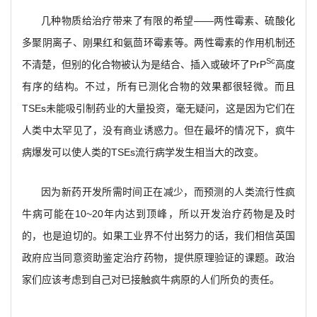
几种物质给治疗带来了有限的希望——两性霉素、硫酸化
多聚阴离子、刚果红和氨茴环霉素等。两性霉素的作用机制还
Sc
不清楚，但别的化合物被认为是结合、插入或破坏了PrP
高度
有序的结构。不过，所有已测化合物的效果都很轻微。而且
TSEs未能吸引制药业的大量投资，毫无疑问，这是因为它们在
人类中太罕见了，没有商业诱惑力。但在最坏的情况下，疯牛
病爆发可以使人类的TSEs流行病学发生相当大的改变。
因为新药开发所需时间正在减少，而预测的人类流行性疯
牛病可能在10~20年内达到顶峰，所以开发治疗药物是及时
的，也是迫切的。如果工业界不付出努力的话，我们相信英国
政府应当同意资助鉴定治疗药物，提供原理验证的课题。政治
家们应该考虑到自己对已接触疯牛病原的人们所负的责任。