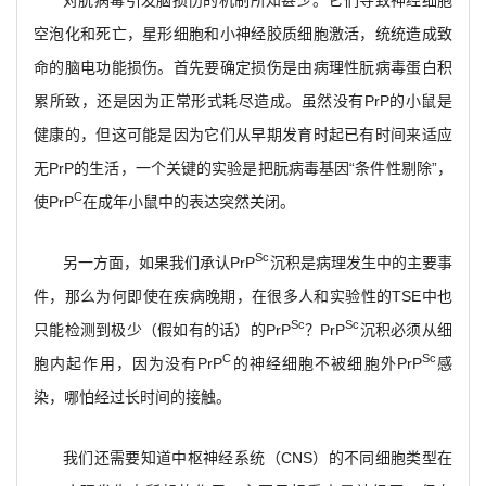
空泡化和死亡，星形细胞和小神经胶质细胞激活，统统造成致
命的脑电功能损伤。首先要确定损伤是由病理性朊病毒蛋白积
累所致，还是因为正常形式耗尽造成。虽然没有PrP的小鼠是
健康的，但这可能是因为它们从早期发育时起已有时间来适应
无PrP的生活，一个关键的实验是把朊病毒基因“条件性剔除”，
C
使PrP
在成年小鼠中的表达突然关闭。
Sc
另一方面，如果我们承认PrP
沉积是病理发生中的主要事
件，那么为何即使在疾病晚期，在很多人和实验性的TSE中也
Sc
Sc
只能检测到极少（假如有的话）的PrP
？PrP
沉积必须从细
C
Sc
胞内起作用，因为没有PrP
的神经细胞不被细胞外PrP
感
染，哪怕经过长时间的接触。
我们还需要知道中枢神经系统（CNS）的不同细胞类型在