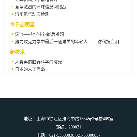
竞争激烈的环球信息网络战
汽车尾气动态检测
今日启明星
湍流──力学中的最后难题
努力攻克力学中最后一道难关的年轻人 ——访科技启明星刘宇陆教授
新技术
人类再造脏器科学的曙光
日本的人工浮岛
海中悬浮隧道
艺术与科学
丽莎定律
科技政策
西方学者眼里的亚洲基础科学
地址：上海市徐汇区淮海中路1634号3号楼409室
科学人物
邮编：200031
电话：021-53300838,021-53300837